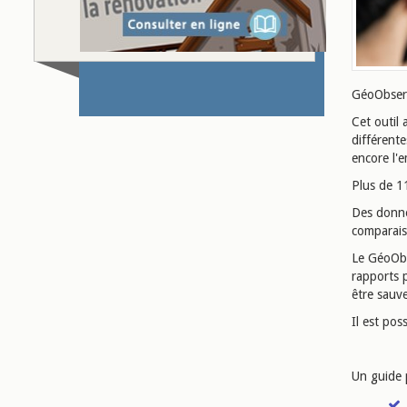
GéoObser
Cet outil
différent
encore l'e
Plus de 11
Des donné
comparais
Le GéoObse
rapports p
être sauv
Il est pos
Un guide p