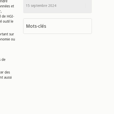
endre
15 septembre 2024
onnées et
r,
al de HGI-
 outil le
Mots-clés
rtant sur
conomie ou
s de
ter des
nt aussi