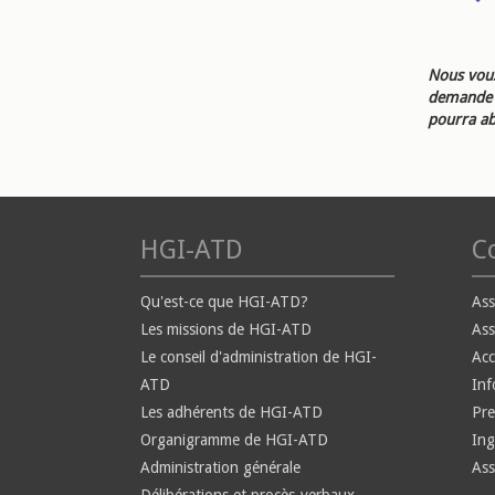
Nous vous
demande d
pourra ab
HGI-ATD
Co
Qu'est-ce que HGI-ATD?
Ass
Les missions de HGI-ATD
Ass
Le conseil d'administration de HGI-
Ac
ATD
Inf
Les adhérents de HGI-ATD
Pre
Organigramme de HGI-ATD
Ing
Administration générale
Ass