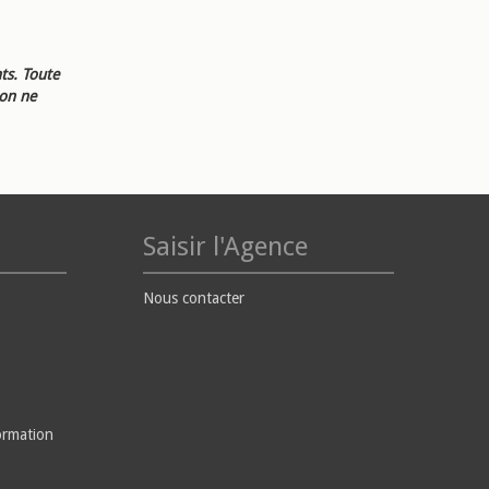
ts. Toute
ion ne
Saisir l'Agence
Nous contacter
ormation