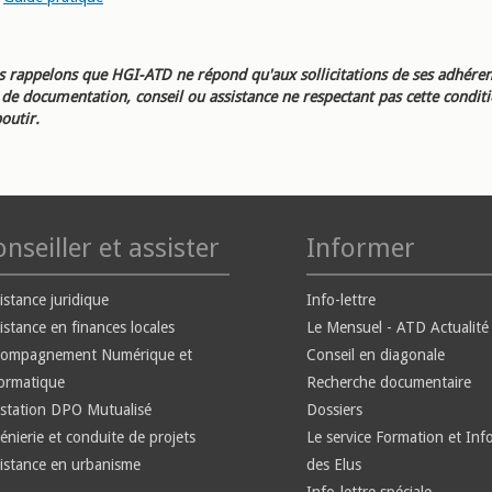
 rappelons que HGI-ATD ne répond qu'aux sollicitations de ses adhéren
e documentation, conseil ou assistance ne respectant pas cette condit
outir.
nseiller et assister
Informer
istance juridique
Info-lettre
istance en finances locales
Le Mensuel - ATD Actualité
compagnement Numérique et
Conseil en diagonale
ormatique
Recherche documentaire
station DPO Mutualisé
Dossiers
énierie et conduite de projets
Le service Formation et Inf
istance en urbanisme
des Elus