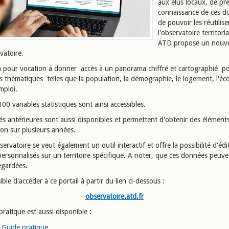
aux élus locaux, de pr
connaissance de ces d
de pouvoir les réutilise
l'observatoire territori
ATD propose un nouvel
vatoire.
 a pour vocation à donner accès à un panorama chiffré et cartographié po
es thématiques telles que la population, la démographie, le logement, l'é
mploi.
00 variables statistiques sont ainsi accessibles.
s antérieures sont aussi disponibles et permettent d'obtenir des élément
on sur plusieurs années.
rvatoire se veut également un outil interactif et offre la possibilité d'édi
ersonnalisés sur un territoire spécifique. A noter, que ces données peuve
egardées.
sible d'accéder à ce portail à partir du lien ci-dessous :
observatoire.atd.fr
ratique est aussi disponible :
Guide pratique