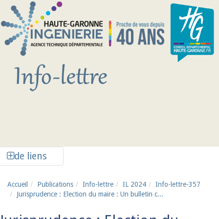
Aller au contenu principal
Afficher la colonne de liens latéraux
de liens
Accueil
Publications
Info-lettre
IL 2024
Info-lettre-357
Jurisprudence : Election du maire : Un bulletin c...