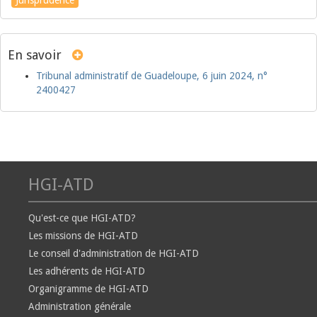
Jurisprudence
En savoir
Tribunal administratif de Guadeloupe, 6 juin 2024, n°
2400427
HGI-ATD
Qu'est-ce que HGI-ATD?
Les missions de HGI-ATD
Le conseil d'administration de HGI-ATD
Les adhérents de HGI-ATD
Organigramme de HGI-ATD
Administration générale