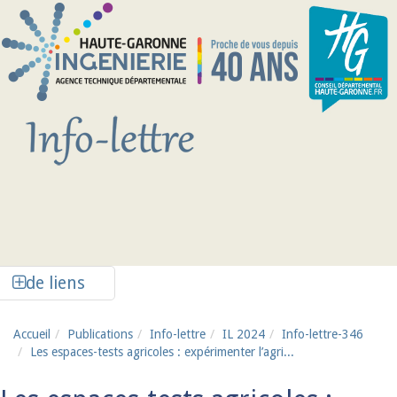
Aller au contenu principal
Afficher la colonne de liens latéraux
de liens
Accueil
Publications
Info-lettre
IL 2024
Info-lettre-346
Les espaces-tests agricoles : expérimenter l’agri...