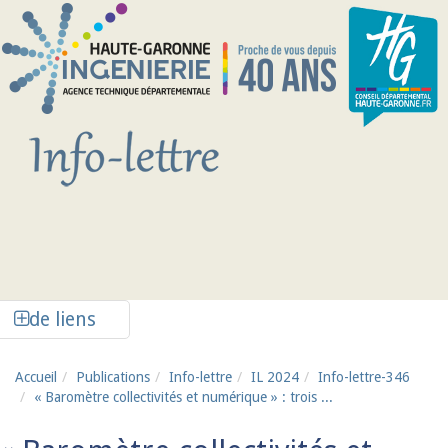
Aller au contenu principal
Afficher la colonne de liens latéraux
de liens
Accueil
Publications
Info-lettre
IL 2024
Info-lettre-346
« Baromètre collectivités et numérique » : trois ...