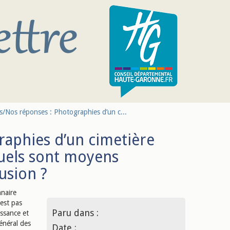
s/Nos réponses : Photographies d’un c...
raphies d’un cimetière
quels sont moyens
fusion ?
nnaire
'est pas
Paru dans :
issance et
énéral des
Date :