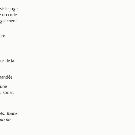
sir le juge
té du code
 également
ure.
ur de la
mmandée.
’une
 social.
ts. Toute
ion ne