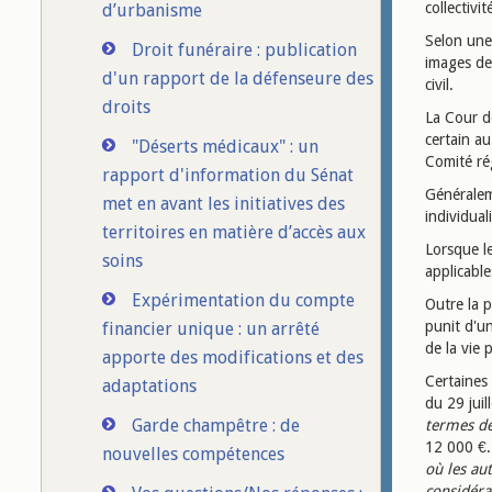
collectivit
d’urbanisme
Selon une
Droit funéraire : publication
images de 
d'un rapport de la défenseure des
civil.
droits
La Cour de
certain a
"Déserts médicaux" : un
Comité ré
rapport d'information du Sénat
Généralem
met en avant les initiatives des
individual
territoires en matière d’accès aux
Lorsque l
soins
applicable
Expérimentation du compte
Outre la p
punit d'un
financier unique : un arrêté
de la vie 
apporte des modifications et des
Certaines 
adaptations
du 29 juil
Garde champêtre : de
termes de
12 000 €. 
nouvelles compétences
où les au
considéra