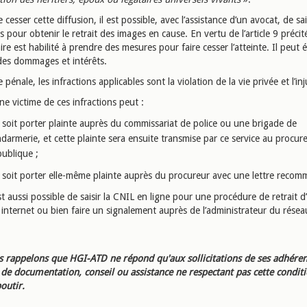
 cesser cette diffusion, il est possible, avec l’assistance d’un avocat, de sai
s pour obtenir le retrait des images en cause. En vertu de l’article 9 préci
maire est habilité à prendre des mesures pour faire cesser l’atteinte. Il peut
des dommages et intérêts.
 pénale, les infractions applicables sont la violation de la vie privée et l’inj
e victime de ces infractions peut :
soit porter plainte auprès du commissariat de police ou une brigade de
darmerie, et cette plainte sera ensuite transmise par ce service au procure
ublique ;
soit porter elle-même plainte auprès du procureur avec une lettre reco
est aussi possible de saisir la CNIL en ligne pour une procédure de retrait d
internet ou bien faire un signalement auprès de l’administrateur du réseau
 rappelons que HGI-ATD ne répond qu'aux sollicitations de ses adhéren
e documentation, conseil ou assistance ne respectant pas cette condit
outir.