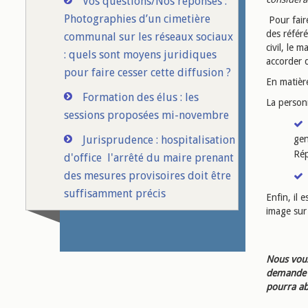
Vos questions/Nos réponses :
Photographies d’un cimetière
Pour faire
des référé
communal sur les réseaux sociaux
civil, le 
: quels sont moyens juridiques
accorder 
pour faire cesser cette diffusion ?
En matière
Formation des élus : les
La personn
sessions proposées mi-novembre
Jurisprudence : hospitalisation
gen
Rép
d'office l'arrêté du maire prenant
des mesures provisoires doit être
suffisamment précis
Enfin, il 
image sur 
Nous vous
demande d
pourra ab