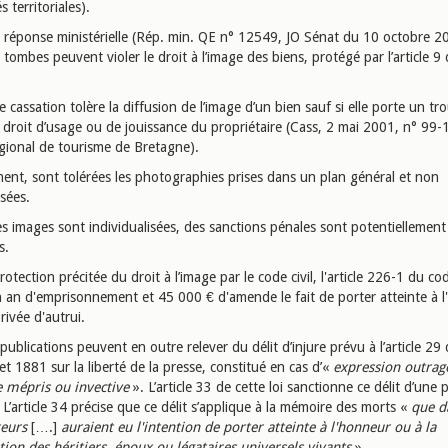
és territoriales).
 réponse ministérielle (Rép. min. QE n° 12549, JO Sénat du 10 octobre 20
tombes peuvent violer le droit à l’image des biens, protégé par l’article 9
 cassation tolère la diffusion de l’image d’un bien sauf si elle porte un tr
u droit d’usage ou de jouissance du propriétaire (Cass, 2 mai 2001, n° 99
gional de tourisme de Bretagne).
ent, sont tolérées les photographies prises dans un plan général et non
isées.
es images sont individualisées, des sanctions pénales sont potentiellement
s.
rotection précitée du droit à l’image par le code civil, l'article 226-1 du co
 an d'emprisonnement et 45 000 € d'amende le fait de porter atteinte à l'
privée d'autrui.
publications peuvent en outre relever du délit d’injure prévu à l’article 29 d
let 1881 sur la liberté de la presse, constitué en cas d’«
expression outrag
 mépris ou invective
». L’article 33 de cette loi sanctionne ce délit d’une 
L’article 34 précise que ce délit s’applique à la mémoire des morts «
que d
teurs
[….]
auraient eu l'intention de porter atteinte à l'honneur ou à la
tion des héritiers, époux ou légataires universels vivants
».