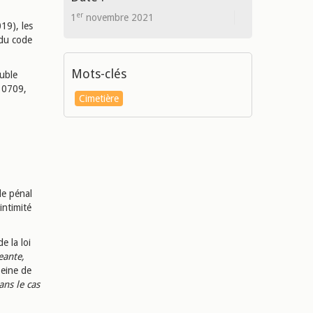
er
1
novembre 2021
19), les
 du code
Mots-clés
ouble
-10709,
Cimetière
de pénal
intimité
e la loi
eante,
peine de
ans le cas