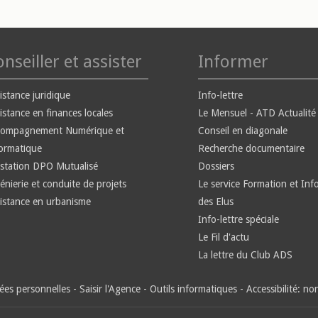
nseiller et assister
Informer
istance juridique
Info-lettre
istance en finances locales
Le Mensuel - ATD Actualité
compagnement Numérique et
Conseil en diagonale
ormatique
Recherche documentaire
station DPO Mutualisé
Dossiers
énierie et conduite de projets
Le service Formation et Inf
istance en urbanisme
des Elus
Info-lettre spéciale
Le Fil d'actu
La lettre du Club ADS
es personnelles
-
Saisir l'Agence
-
Outils informatiques
-
Accessibilité: n