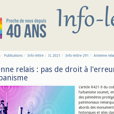
Publications
Info-lettre
IL 2021
Info-lettre-291
Antenne relais
nne relais : pas de droit à l'erreu
rbanisme
L’article R421-9 du co
l’urbanisme soumet, e
des périmètres protégé
patrimoniaux remarqua
abords des monument
historiques et sites cl