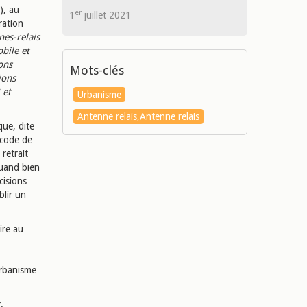
), au
er
1
juillet 2021
ration
nes-relais
bile et
ons
Mots-clés
ions
 et
Urbanisme
Antenne relais,Antenne relais
que, dite
 code de
retrait
quand bien
cisions
lir un
ire au
urbanisme
.