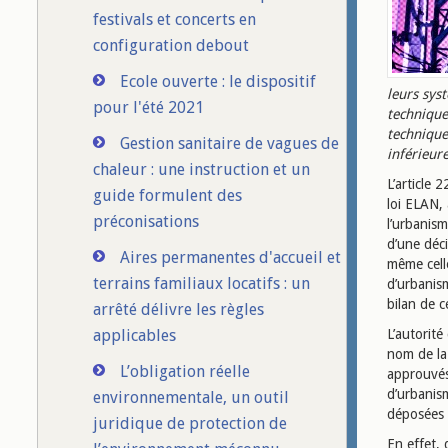
festivals et concerts en
configuration debout
Ecole ouverte : le dispositif
leurs syst
pour l'été 2021
technique
technique
Gestion sanitaire de vagues de
inférieur
chaleur : une instruction et un
L’article 
guide formulent des
loi ELAN, 
préconisations
l’urbanism
d’une déc
Aires permanentes d'accueil et
même celle
terrains familiaux locatifs : un
d’urbanis
bilan de c
arrêté délivre les règles
applicables
L’autorit
nom de la
L’obligation réelle
approuvés
d’urbanis
environnementale, un outil
déposées 
juridique de protection de
En effet, 