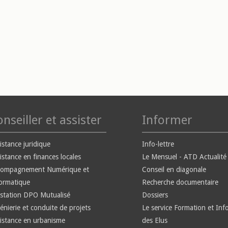
nseiller et assister
Informer
istance juridique
Info-lettre
istance en finances locales
Le Mensuel - ATD Actualité
compagnement Numérique et
Conseil en diagonale
ormatique
Recherche documentaire
station DPO Mutualisé
Dossiers
énierie et conduite de projets
Le service Formation et Inf
istance en urbanisme
des Elus