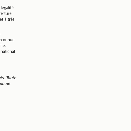
légalité
verture
et à très
s
 reconnue
sme.
e national
ts. Toute
ion ne