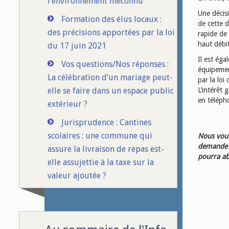
l’environnement méconnu
Une décis
Formation des élus locaux :
de cette d
des précisions apportées par la loi
rapide de 
haut débit
du 17 juin 2021
Il est éga
Vos questions/Nos réponses :
équipement
La célébration d’un mariage peut-
par la lo
elle se faire dans un espace public
L’intérêt 
en téléph
extérieur ?
Jurisprudence : Cantines
scolaires : une commune qui
Nous vous
demande d
assure la livraison de repas est-
pourra ab
elle assujettie à la taxe sur la
valeur ajoutée ?