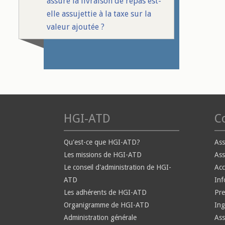
assure la livraison de repas est-
elle assujettie à la taxe sur la
valeur ajoutée ?
HGI-ATD
Co
Qu'est-ce que HGI-ATD?
Ass
Les missions de HGI-ATD
Ass
Le conseil d'administration de HGI-
Ac
ATD
Inf
Les adhérents de HGI-ATD
Pre
Organigramme de HGI-ATD
Ing
Administration générale
Ass