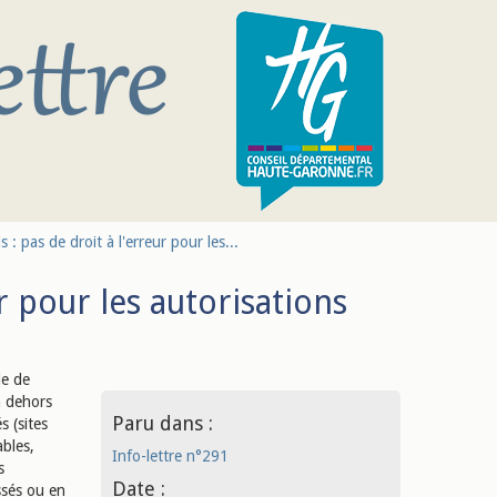
 : pas de droit à l'erreur pour les...
r pour les autorisations
de de
n dehors
Paru dans :
s (sites
bles,
Info-lettre n°291
s
Date :
assés ou en