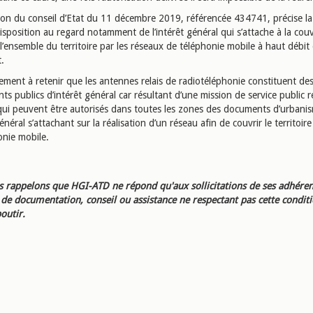
ion du conseil d’Etat du 11 décembre 2019, référencée 434741, précise la 
isposition au regard notamment de l’intérêt général qui s’attache à la cou
l’ensemble du territoire par les réseaux de téléphonie mobile à haut débit 
.
lement à retenir que les antennes relais de radiotéléphonie constituent de
s publics d’intérêt général car résultant d’une mission de service public
i qui peuvent être autorisés dans toutes les zones des documents d’urbani
général s’attachant sur la réalisation d’un réseau afin de couvrir le territoir
onie mobile.
 rappelons que HGI-ATD ne répond qu'aux sollicitations de ses adhéren
e documentation, conseil ou assistance ne respectant pas cette condit
outir.