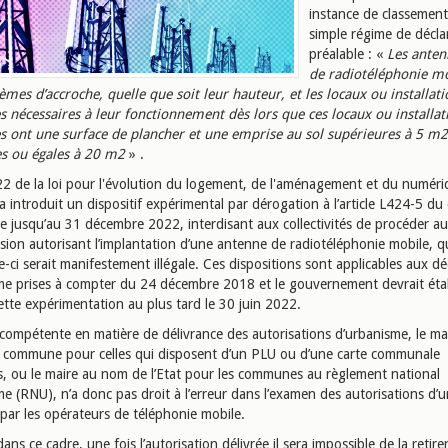
instance de classement
simple régime de décla
préalable : «
Les anten
de radiotéléphonie mo
èmes d’accroche, quelle que soit leur hauteur, et les locaux ou installati
s nécessaires à leur fonctionnement dès lors que ces locaux ou installat
s ont une surface de plancher et une emprise au sol supérieures à 5 m2
es ou égales à 20 m2
» .
222 de la loi pour l'évolution du logement, de l'aménagement et du numéri
a introduit un dispositif expérimental par dérogation à l’article L424-5 du
e jusqu’au 31 décembre 2022, interdisant aux collectivités de procéder au 
ision autorisant l’implantation d’une antenne de radiotéléphonie mobile, 
-ci serait manifestement illégale. Ces dispositions sont applicables aux dé
me prises à compter du 24 décembre 2018 et le gouvernement devrait étab
ette expérimentation au plus tard le 30 juin 2022.
é compétente en matière de délivrance des autorisations d’urbanisme, le ma
 commune pour celles qui disposent d’un PLU ou d’une carte communale
, ou le maire au nom de l’Etat pour les communes au règlement national
me (RNU), n’a donc pas droit à l’erreur dans l’examen des autorisations d’
par les opérateurs de téléphonie mobile.
dans ce cadre, une fois l’autorisation délivrée il sera impossible de la retirer