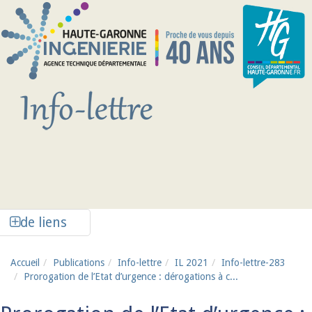
Aller au contenu principal
Afficher la colonne de liens latéraux
de liens
Accueil
Publications
Info-lettre
IL 2021
Info-lettre-283
Prorogation de l’Etat d’urgence : dérogations à c...