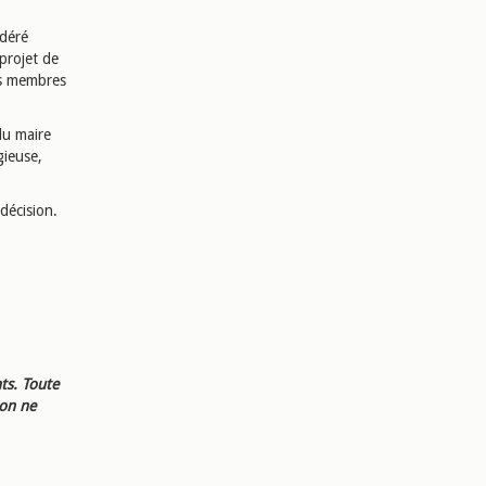
idéré
 projet de
ins membres
du maire
igieuse,
 décision.
ts. Toute
ion ne