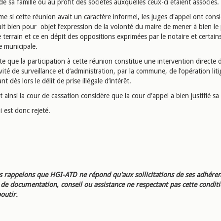
 sa famille ou au profit des sociétés auxquelles ceux-ci étaient associés.
e si cette réunion avait un caractère informel, les juges d'appel ont cons
ait bien pour objet l’expression de la volonté du maire de mener à bien le
 terrain et ce en dépit des oppositions exprimées par le notaire et certa
e municipale.
lte que la participation à cette réunion constitue une intervention directe 
ivité de surveillance et d’administration, par la commune, de l’opération lit
nt dès lors le délit de prise illégale d’intérêt.
 ainsi la cour de cassation considère que la cour d'appel a bien justifié sa
 est donc rejeté.
 rappelons que HGI-ATD ne répond qu'aux sollicitations de ses adhéren
e documentation, conseil ou assistance ne respectant pas cette condit
outir.