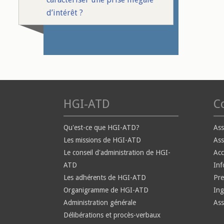
d’intérêt ?
HGI-ATD
Co
Qu'est-ce que HGI-ATD?
Ass
Les missions de HGI-ATD
Ass
Le conseil d'administration de HGI-
Ac
ATD
Inf
Les adhérents de HGI-ATD
Pre
Organigramme de HGI-ATD
Ing
Administration générale
Ass
Délibérations et procès-verbaux