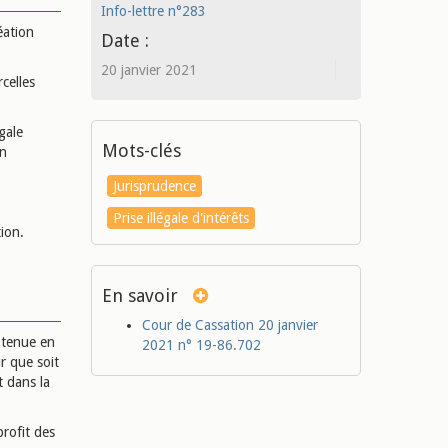
Info-lettre n°283
éation
Date :
20 janvier 2021
rcelles
gale
Mots-clés
on
Jurisprudence
Prise illégale d'intérêts
tion.
En savoir
Cour de Cassation 20 janvier
t tenue en
2021 n° 19-86.702
r que soit
t dans la
profit des