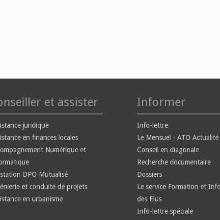
nseiller et assister
Informer
istance juridique
Info-lettre
istance en finances locales
Le Mensuel - ATD Actualité
compagnement Numérique et
Conseil en diagonale
ormatique
Recherche documentaire
station DPO Mutualisé
Dossiers
énierie et conduite de projets
Le service Formation et Inf
istance en urbanisme
des Elus
Info-lettre spéciale