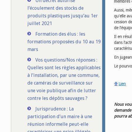
Un décret autorise
membres de
l’écoulement des stocks de
Aussi, mêm
produits plastiques jusqu’au 1er
qu'elle av
cession de
juillet 2021
de l’équip
Formation des élus : les
Il en résu
formations proposées du 10 au 19
dans l’act
caractérisa
mars
En jugeant
Vos questions/Nos réponses :
Le pourvoi
Quelles sont les règles applicables
à l’installation, par une commune,
de caméras de surveillance sur
Lien
une voie publique afin de lutter
contre les dépôts sauvages ?
Nous vous
Jurisprudence : La
demande d
participation d’un maire à une
pourra ab
réunion informelle peut-elle
caractériser une prise illégale