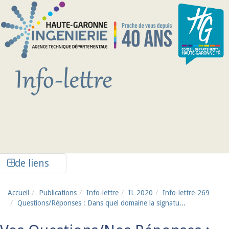
Aller au contenu principal
Afficher la colonne de liens latéraux
de liens
Accueil
Publications
Info-lettre
IL 2020
Info-lettre-269
Questions/Réponses : Dans quel domaine la signatu...