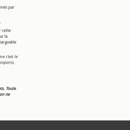
rnés par
.
r cette
ur la
chargeable
e c’est le
nsports,
ts. Toute
ion ne