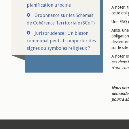
planification urbaine
A noter, 
cette obli
Ordonnance sur les Schémas
Une FAQ (F
de Cohérence Territoriale (SCoT)
Ainsi, une
Jurisprudence : Un blason
obligatio
communal peut-il comporter des
devanture 
sur le sit
signes ou symboles religieux ?
A noter e
cas dans 
d’une con
Nous vous
demande d
pourra ab