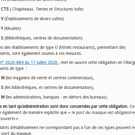
CTS
( Chapiteaux, Tentes et Structures toile)
V
(Établissements de divers cultes)
Y
(Musées)
S
(Bibliothèques, centres de documentation)
es des établissements de type O (hôtels restaurants), permettant des
ents, sont également soumis à ces mesures.
n° 2020-884
du 17 juillet 2020
, met en œuvre cette obligation en l'élarg
ments de type :
M
(les magasins de vente et centres commerciaux),
S
(les bibliothèques, et centres de documentation),
W
(les administrations, banques - en dehors des bureaux).
s en tant qu’administration sont donc concernées par cette obligation
. Ce
 également de manière explicite que «
le port du masque est obligatoire
couverts
».
itants d’établissement ne correspondant pas à l'un de ces types peuvent 
e port du masque.