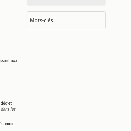
Mots-clés
issant aux
 décret
 dans les
néanmoins