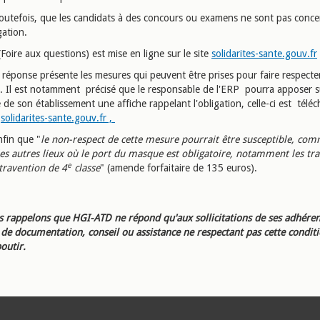
toutefois, que les candidats à des concours ou examens ne sont pas conce
gation.
oire aux questions) est mise en ligne sur le site
solidarites-sante.gouv.fr
 réponse présente les mesures qui peuvent être prises pour faire respecte
n. Il est notamment précisé que le responsable de l'ERP pourra apposer s
de son établissement une affiche rappelant l'obligation, celle-ci est télé
e
solidarites-sante.gouv.fr ,
nfin que "
le non-respect de cette mesure pourrait être susceptible, comm
les autres lieux où le port du masque est obligatoire, notamment les tra
e
travention de 4
classe
" (amende forfaitaire de 135 euros).
 rappelons que HGI-ATD ne répond qu'aux sollicitations de ses adhéren
e documentation, conseil ou assistance ne respectant pas cette condit
outir.