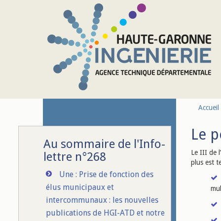
Aller au contenu principal
Accueil
Le p
Au sommaire de l'Info-
Le III de 
lettre n°268
plus est 
Une : Prise de fonction des
élus municipaux et
mul
intercommunaux : les nouvelles
publications de HGI-ATD et notre