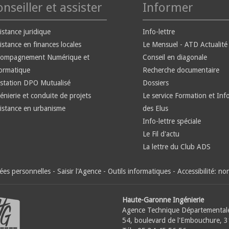
nseiller et assister
Informer
istance juridique
Info-lettre
istance en finances locales
Le Mensuel - ATD Actualité
compagnement Numérique et
Conseil en diagonale
ormatique
Recherche documentaire
station DPO Mutualisé
Dossiers
énierie et conduite de projets
Le service Formation et Inf
istance en urbanisme
des Elus
Info-lettre spéciale
Le Fil d'actu
La lettre du Club ADS
es personnelles
-
Saisir l'Agence
-
Outils informatiques
-
Accessibilité: n
Haute-Garonne Ingénierie
Agence Technique Départemental
54, boulevard de l'Embouchure, 