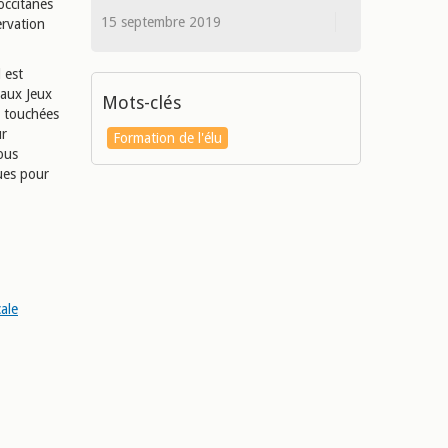
occitanes
15 septembre 2019
rvation
 est
 aux Jeux
Mots-clés
i touchées
ur
Formation de l'élu
vous
ues pour
ale