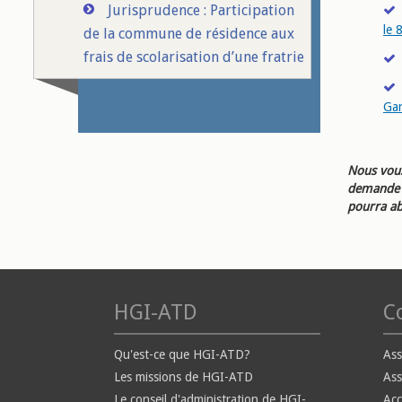
Jurisprudence : Participation
le 
de la commune de résidence aux
frais de scolarisation d’une fratrie
Ga
Nous vous
demande d
pourra ab
HGI-ATD
Co
Qu'est-ce que HGI-ATD?
Ass
Les missions de HGI-ATD
Ass
Le conseil d'administration de HGI-
Ac