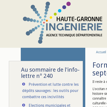
Aller au contenu principal
Accueil
Form
Au sommaire de l'info-
sept
lettre n° 240
Il reste à
Prévention et lutte contre les
L'occitan 
dépôts sauvages : les outils pour
histoire s
combattre ces incivilités
connaître
culturelle
Elections municipales et