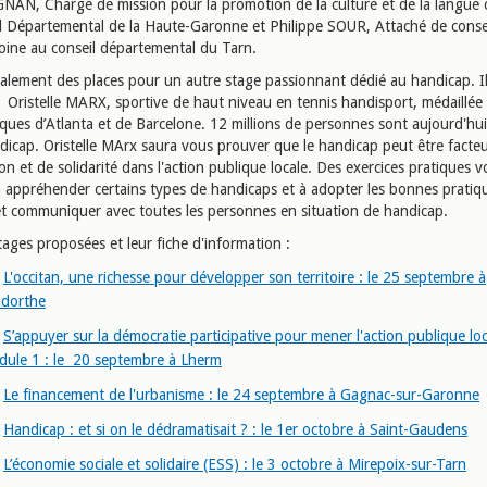
N, Chargé de mission pour la promotion de la culture et de la langue 
l Départemental de la Haute-Garonne et Philippe SOUR, Attaché de conse
oine au conseil départemental du Tarn.
également des places pour un autre stage passionnant dédié au handicap. Il
 Oristelle MARX, sportive de haut niveau en tennis handisport, médaillée
ques d’Atlanta et de Barcelone. 12 millions de personnes sont aujourd'hu
ndicap. Oristelle MArx saura vous prouver que le handicap peut être facte
on et de solidarité dans l'action publique locale. Des exercices pratiques 
à appréhender certains types de handicaps et à adopter les bonnes pratiq
r et communiquer avec toutes les personnes en situation de handicap.
stages proposées et leur fiche d'information :
L'occitan, une richesse pour développer son territoire : le 25 septembre à
dorthe
S’appuyer sur la démocratie participative pour mener l'action publique loc
ule 1 : le 20 septembre à Lherm
Le financement de l'urbanisme : le 24 septembre à Gagnac-sur-Garonne
Handicap : et si on le dédramatisait ? : le 1er octobre à Saint-Gaudens
L’économie sociale et solidaire (ESS) : le 3 octobre à Mirepoix-sur-Tarn