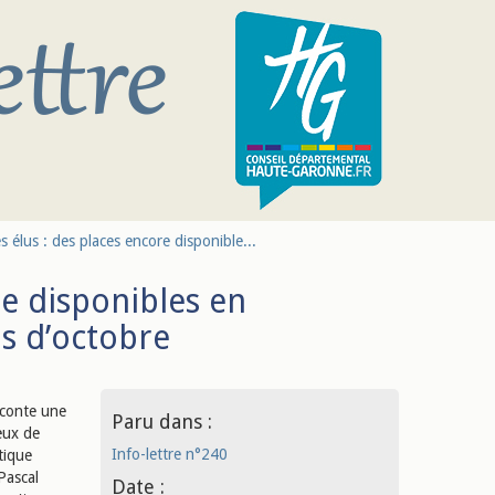
 élus : des places encore disponible...
re disponibles en
s d’octobre
raconte une
Paru dans :
eux de
Info-lettre n°240
tique
 Pascal
Date :