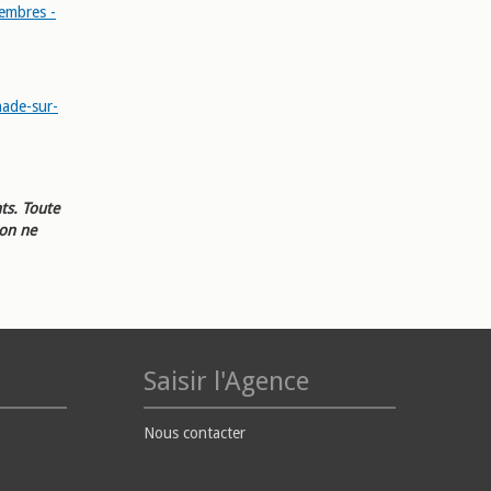
embres -
enade-sur-
ts. Toute
ion ne
Saisir l'Agence
Nous contacter