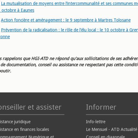
La mutualisation de moyens entre l’intercommunalité et ses communes m
8 octobre à Eaunes
Action foncière et aménagement : le 9 septembre à Martres Tolosane
Prévention de la radicalisation : le rôle de l’élu local : le 10 octobre à Gr
ronne
 rappelons que HGI-ATD ne répond qu'aux sollicitations de ses adhéren
e documentation, conseil ou assistance ne respectant pas cette condit
outir.
nseiller et assister
Informer
istance juridique
Info-lettre
istance en finances locales
Le Mensuel - ATD Actualité
compagnement Numérique et
Conseil en diagonale