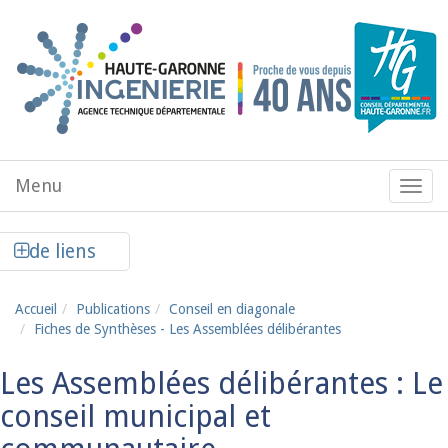
Aller au contenu principal
Menu
Menu
de
navig
Afficher la colonne de liens latéraux
de liens
Accueil
Publications
Conseil en diagonale
Fiches de Synthèses - Les Assemblées délibérantes
Les Assemblées délibérantes : Le
conseil municipal et