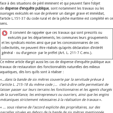
face à des situations de péril imminent et qui peuvent faire l’objet
de
dispense d’enquête publique
, sont notamment les travaux ou les
ouvrages exécutés en vue de prévenir un danger grave et immédiat,
l’article L.151-37 du code rural et de la pêche maritime est complété en ce
sens.
Il convient de rappeler que ces travaux qui sont prescrits ou
exécutés par les départements, les communes leurs groupements
et les syndicats mixtes ainsi que par les concessionnaires de ces
collectivités, ne peuvent être réalisés qu’après déclaration d’intérêt
général - ou d’urgence- par le préfet (Art. L. 211-7 C.env.).
Ce même article élargit aussi les cas de dispense d’enquête publique aux
travaux de restauration des fonctionnalités naturelles des milieux
aquatiques, dès lors qu’ils sont à réaliser :
«..
.dans la bande de six mètres couverte par la servitude prévue à
l'article L. 215-18 du même code ;... c’est-à-dire celle permettant de
laisser passer sur leurs terrains les fonctionnaires et les agents chargés
de la surveillance, les entrepreneurs ou ouvriers, ainsi que les engins
mécaniques strictement nécessaires à la réalisation de travaux
».
« ...
sous réserve de l'accord explicite des propriétaires, sur des
parcelles situées en dehors de la bande de six mètres mentionnée... .