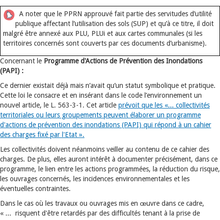
A noter que le PPRN approuvé fait partie des servitudes d’utilité
publique affectant l’utilisation des sols (SUP) et qu’à ce titre, il doit
malgré être annexé aux PLU, PLUi et aux cartes communales (si les
territoires concernés sont couverts par ces documents d’urbanisme).
Concernant le
Programme d'Actions de Prévention des Inondations
(PAPI) :
Ce dernier existait déjà mais n’avait qu’un statut symbolique et pratique.
Cette loi le consacre et en insérant dans le code l’environnement un
nouvel article, le L. 563-3-1. Cet article
prévoit que les «... collectivités
territoriales ou leurs groupements peuvent élaborer un programme
d'actions de prévention des inondations (PAPI) qui répond à un cahier
des charges fixé par l'Etat ».
Les collectivités doivent néanmoins veiller au contenu de ce cahier des
charges. De plus, elles auront intérêt à documenter précisément, dans ce
programme, le lien entre les actions programmées, la réduction du risque,
les ouvrages concernés, les incidences environnementales et les
éventuelles contraintes.
Dans le cas où les travaux ou ouvrages mis en œuvre dans ce cadre,
« ... risquent d'être retardés par des difficultés tenant à la prise de