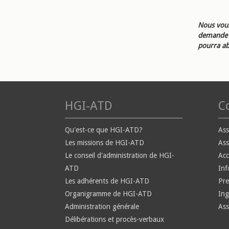
Nous vous
demande d
pourra ab
HGI-ATD
Co
Qu'est-ce que HGI-ATD?
Ass
Les missions de HGI-ATD
Ass
Le conseil d'administration de HGI-
Ac
ATD
Inf
Les adhérents de HGI-ATD
Pre
Organigramme de HGI-ATD
Ing
Administration générale
Ass
Délibérations et procès-verbaux