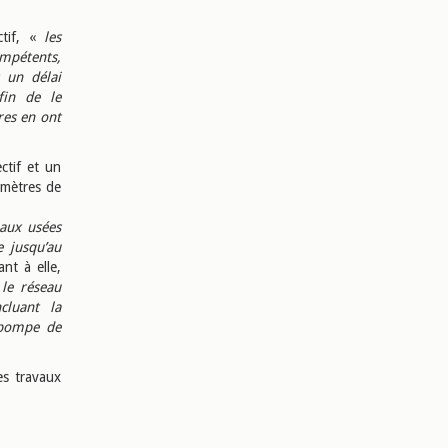
ctif, «
les
mpétents,
s un délai
fin de le
res en ont
ctif et un
 mètres de
eaux usées
e jusqu’au
t à elle,
le réseau
cluant la
e pompe de
es travaux