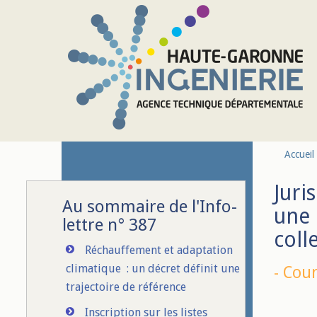
Aller au contenu principal
Accueil
Juri
Au sommaire de l'Info-
une 
lettre n° 387
colle
Réchauffement et adaptation
climatique : un décret définit une
-
Cour
trajectoire de référence
Inscription sur les listes