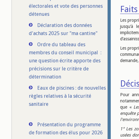
électorales et vote des personnes
Faits 
détenues
Les propr
Déclaration des données
jusqu’à 
implicite
d'achats 2025 sur "ma cantine"
d’assaini
Ordre du tableau des
Les propri
membres du conseil municipal :
communaut
une question écrite apporte des
demande, l
précisions sur le critère de
détermination
Décis
Eaux de piscines : de nouvelles
Pour annu
règles relatives à la sécurité
notamment
sanitaire
que «
Le
enquête p
l'environ
Présentation du programme
1° Les zo
de formation des élus pour 2026
usées dom