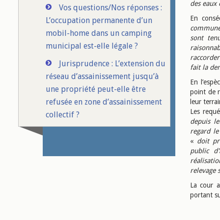
des eaux c
Vos questions/Nos réponses :
En conséq
L’occupation permanente d’un
communes
mobil-home dans un camping
sont tenu
municipal est-elle légale ?
raisonna
raccorder
Jurisprudence : L’extension du
fait la d
réseau d’assainissement jusqu’à
En l’espè
une propriété peut-elle être
point de 
refusée en zone d’assainissement
leur terrai
Les requé
collectif ?
depuis le
regard l
«
doit p
public d
réalisati
relevage 
La cour a
portant su