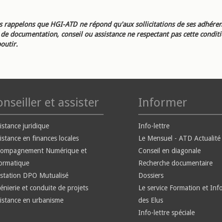
 rappelons que HGI-ATD ne répond qu'aux sollicitations de ses adhéren
e documentation, conseil ou assistance ne respectant pas cette condit
outir.
nseiller et assister
Informer
istance juridique
Info-lettre
istance en finances locales
Le Mensuel - ATD Actualité
compagnement Numérique et
Conseil en diagonale
ormatique
Recherche documentaire
station DPO Mutualisé
Dossiers
énierie et conduite de projets
Le service Formation et Inf
istance en urbanisme
des Elus
Info-lettre spéciale