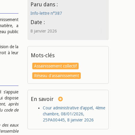
Paru dans :
Info-lettre n°387
inissement
Date :
atière, a
8 janvier 2026
eau public
ision de la
oit à leur
Mots-clés
Assainissement collectif
Réseau d'assainissement
l s’appuie
ui dispose
En savoir
nt, après
Cour administrative d’appel, 4ème
du code de
chambre, 08/01/2026,
25PA00445, 8 janvier 2026
e des eaux
l'ensemble