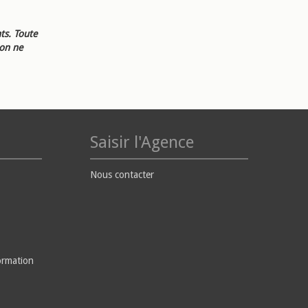
ts. Toute
ion ne
Saisir l'Agence
Nous contacter
ormation