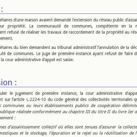
:
iétaires d’une maison avaient demandé l’extension du réseau public d’assa
leur propriété. La communauté de communes, compétente en la m
ment refusé de réaliser les travaux de raccordement de la propriété au rés
ssement.
étaires du bien demandent au tribunal administratif l’annulation de la déc
é de communes. Le juge de première instance ayant refusé de faire dr
a cour administrative d’appel est saisie.
ion :
ler le jugement de première instance, la cour administrative d’appe
 sur l’article L.2224-10 du code général des collectivités territoriales q
s communes ou leurs établissements publics de coopération délimite
ublique réalisée conformément au chapitre III du titre II du livre Ier 
nement :
nes d'assainissement collectif où elles sont tenues d'assurer la collect
estiques et le stockage, l'épuration et le rejet ou la réutilisation de 