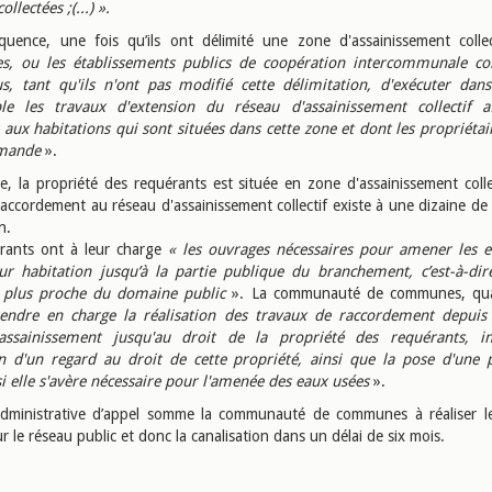
ollectées ;(...) ».
uence, une fois qu’ils ont délimité une zone d'assainissement colle
, ou les établissements publics de coopération intercommunale co
s, tant qu'ils n'ont pas modifié cette délimitation, d'exécuter dan
ble les travaux d'extension du réseau d'assainissement collectif a
 aux habitations qui sont situées dans cette zone et dont les propriétai
emande
».
ce, la propriété des requérants est située en zone d'assainissement colle
raccordement au réseau d'assainissement collectif existe à une dizaine de
n.
rants ont à leur charge
« les ouvrages nécessaires pour amener les 
ur habitation jusqu’à la partie publique du branchement, c’est-à-dir
e plus proche du domaine public
». La communauté de communes, quan
rendre en charge la réalisation des travaux de raccordement depuis 
'assainissement jusqu'au droit de la propriété des requérants, in
on d'un regard au droit de cette propriété, ainsi que la pose d'un
si elle s'avère nécessaire pour l'amenée des eaux usées
».
dministrative d’appel somme la communauté de communes à réaliser l
r le réseau public et donc la canalisation dans un délai de six mois.