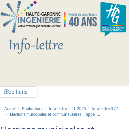
Aller au contenu principal
Afficher la colonne de liens latéraux
de liens
Accueil
Publications
Info-lettre
IL 2025
Info-lettre-377
Elections municipales et communautaires : rappel ...