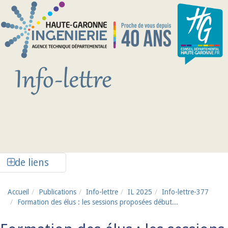
Aller au contenu principal
Afficher la colonne de liens latéraux
de liens
Accueil
Publications
Info-lettre
IL 2025
Info-lettre-377
Formation des élus : les sessions proposées début...