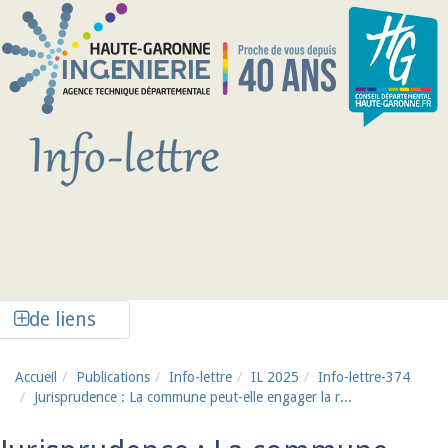
Aller au contenu principal
Afficher la colonne de liens latéraux
de liens
Accueil
Publications
Info-lettre
IL 2025
Info-lettre-374
Jurisprudence : La commune peut-elle engager la r...