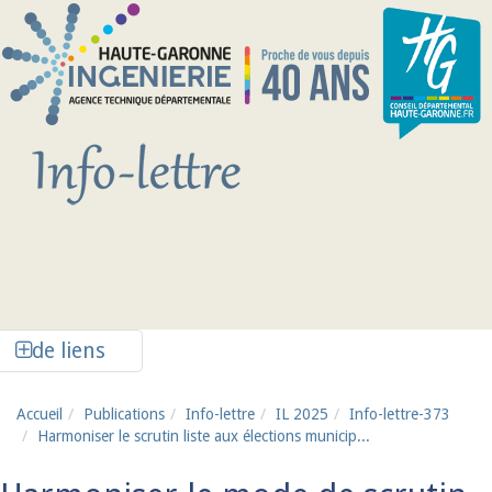
Aller au contenu principal
Afficher la colonne de liens latéraux
de liens
Accueil
Publications
Info-lettre
IL 2025
Info-lettre-373
Harmoniser le scrutin liste aux élections municip...