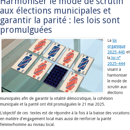
Harmoniser le mode de scrutin
aux élections municipales et
garantir la parité : les lois sont
promulguées
La
loi
organique
2025-443
et
la
loi n°
2025-444
visant à
harmoniser
le mode de
scrutin aux
élections
municipales afin de garantir la vitalité démocratique, la cohésion
municipale et la parité ont été promulguées le 21 mai 2025.
L'objectif de ces textes est de répondre à la fois à la baisse des vocations
en matière d'engagement local mais aussi de renforcer la parité
femme/homme au niveau local.