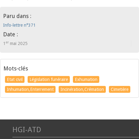
Paru dans :
Info-lettre n°371
Date :
er
1
mai 2025
Mots-clés
Etat civil
Législation funéraire
Exhumation
Inhumation,Enterrement
Incinération,Crémation
Cimetière
HGI-ATD