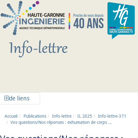
Aller au contenu principal
Afficher la colonne de liens latéraux
de liens
Accueil
Publications
Info-lettre
IL 2025
Info-lettre-371
Vos questions/Nos réponses : exhumation de corps ...