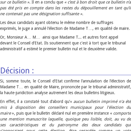
sur ce bulletin ».
Il en a conclu que
« c’est à bon droit que ce bulletin n’a
pas été pris en compte dans les restes du dépouillement en tant qu’il
ne contenait pas une désignation suffisante
».
Les deux candidats ayant obtenu le même nombre de suffrages
exprimés, le juge a annulé l’élection de Madame T…, en qualité de maire.
Or, Monsieur A… M… ainsi que Madame T... et autres font appel
devant le Conseil d’Etat. Ils soutiennent que c'est à tort que le tribunal
administratif a estimé le premier bulletin nul et le deuxième valide.
Décision :
Si, somme toute, le Conseil d’Etat confirme l’annulation de l’élection de
Madame T… en qualité de Maire, prononcée par le tribunal administratif,
la haute-juridiction analyse autrement les deux bulletins litigieux.
En effet, il a constaté tout d’abord qu’«
aucun bulletin imprimé n'a été
mis à disposition des conseillers municipaux pour l'élection du
maire
», puis que le bulletin déclaré nul en première instance «
comporte
une mention manuscrite laquelle, quoique peu lisible, doit, au vu de
ses caractéristiques et du patronyme des deux candidats qui
s'opposaient pour cette élection, être regardée comme un vote