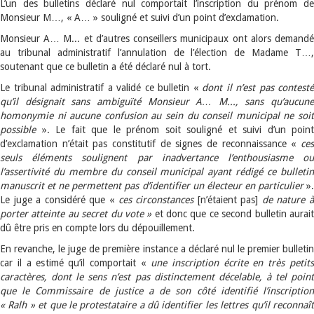
L’un des bulletins déclaré nul comportait l’inscription du prénom de
Monsieur M…, « A… » souligné et suivi d’un point d’exclamation.
Monsieur A… M... et d’autres conseillers municipaux ont alors demandé
au tribunal administratif l’annulation de l’élection de Madame T…,
soutenant que ce bulletin a été déclaré nul à tort.
Le tribunal administratif a validé ce bulletin «
dont il n’est pas contesté
qu’il désignait sans ambiguïté Monsieur A… M..., sans qu’aucune
homonymie ni aucune confusion au sein du conseil municipal ne soit
possible
». Le fait que le prénom soit souligné et suivi d’un point
d’exclamation n’était pas constitutif de signes de reconnaissance «
ces
seuls éléments soulignent par inadvertance l’enthousiasme ou
l’assertivité du membre du conseil municipal ayant rédigé ce bulletin
manuscrit et ne permettent pas d’identifier un électeur en particulier
»
Le juge a considéré que «
ces circonstances
[n’étaient pas]
de nature 
porter atteinte au secret du vote
»
et donc que ce second bulletin aurai
dû être pris en compte lors du dépouillement.
En revanche, le juge de première instance a déclaré nul le premier bulletin
car il a estimé qu’il comportait «
une inscription écrite en très petit
caractères, dont le sens n’est pas distinctement décelable, à tel point
que le Commissaire de justice a de son côté identifié l’inscription
« Ralh » et que le protestataire a dû identifier les lettres qu’il reconnaît