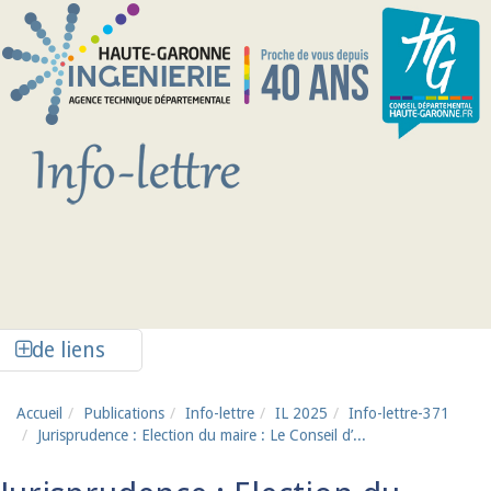
Aller au contenu principal
Afficher la colonne de liens latéraux
de liens
Accueil
Publications
Info-lettre
IL 2025
Info-lettre-371
Jurisprudence : Election du maire : Le Conseil d’...