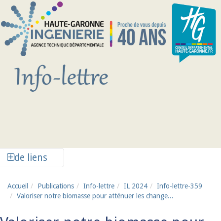
Aller au contenu principal
Afficher la colonne de liens latéraux
de liens
Accueil
Publications
Info-lettre
IL 2024
Info-lettre-359
Valoriser notre biomasse pour atténuer les change...