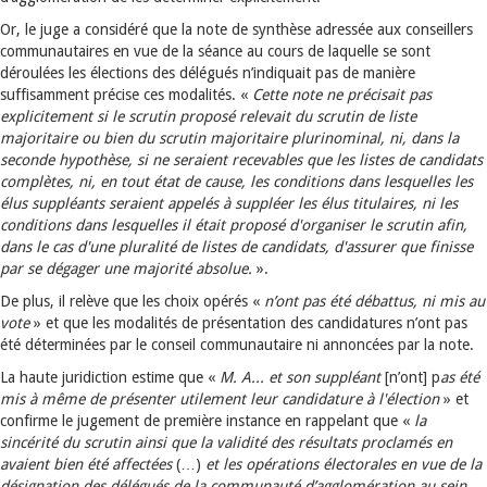
Or, le juge a considéré que la note de synthèse adressée aux conseillers
communautaires en vue de la séance au cours de laquelle se sont
déroulées les élections des délégués n’indiquait pas de manière
suffisamment précise ces modalités. «
Cette note ne précisait pas
explicitement si le scrutin proposé relevait du scrutin de liste
majoritaire ou bien du scrutin majoritaire plurinominal, ni, dans la
seconde hypothèse, si ne seraient recevables que les listes de candidats
complètes, ni, en tout état de cause, les conditions dans lesquelles les
élus suppléants seraient appelés à suppléer les élus titulaires, ni les
conditions dans lesquelles il était proposé d'organiser le scrutin afin,
dans le cas d'une pluralité de listes de candidats, d'assurer que finisse
par se dégager une majorité absolue.
».
De plus, il relève que les choix opérés «
n’ont pas été débattus, ni mis au
vote
» et que les modalités de présentation des candidatures n’ont pas
été déterminées par le conseil communautaire ni annoncées par la note.
La haute juridiction estime que «
M. A... et son suppléant
[n’ont] p
as été
mis à même de présenter utilement leur candidature à l'élection
» et
confirme le jugement de première instance en rappelant que «
la
sincérité du scrutin ainsi que la validité des résultats proclamés en
avaient bien été affectées
(…)
et les opérations électorales en vue de la
désignation des délégués de la communauté d’agglomération au sein