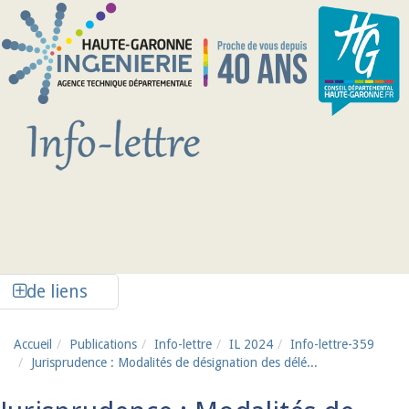
Aller au contenu principal
Afficher la colonne de liens latéraux
de liens
Accueil
Publications
Info-lettre
IL 2024
Info-lettre-359
Jurisprudence : Modalités de désignation des délé...