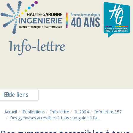
Aller au contenu principal
Afficher la colonne de liens latéraux
de liens
Accueil
Publications
Info-lettre
IL 2024
Info-lettre-357
Des gymnases accessibles à tous : un guide à l'a...