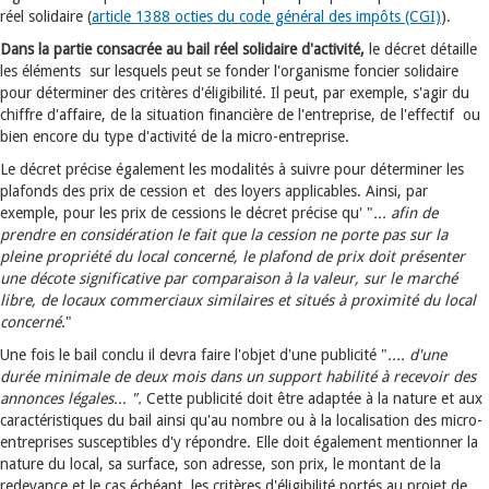
réel solidaire (
article 1388 octies du code général des impôts (CGI)
).
Dans la partie consacrée au bail réel solidaire d'activité,
le décret détaille
les éléments sur lesquels peut se fonder l'organisme foncier solidaire
pour déterminer des critères d'éligibilité. Il peut, par exemple, s'agir du
chiffre d'affaire, de la situation financière de l'entreprise, de l'effectif ou
bien encore du type d'activité de la micro-entreprise.
Le décret précise également les modalités à suivre pour déterminer les
plafonds des prix de cession et des loyers applicables. Ainsi, par
exemple, pour les prix de cessions le décret précise qu' "
... afin de
prendre en considération le fait que la cession ne porte pas sur la
pleine propriété du local concerné, le plafond de prix doit présenter
une décote significative par comparaison à la valeur, sur le marché
libre, de locaux commerciaux similaires et situés à proximité du local
concerné
."
Une fois le bail conclu il devra faire l'objet d'une publicité "
.... d'une
durée minimale de deux mois dans un support habilité à recevoir des
annonces légales... ".
Cette publicité doit être adaptée à la nature et aux
caractéristiques du bail ainsi qu'au nombre ou à la localisation des micro-
entreprises susceptibles d'y répondre. Elle doit également mentionner la
nature du local, sa surface, son adresse, son prix, le montant de la
redevance et le cas échéant, les critères d'éligibilité portés au projet de