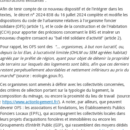
constructions existantes".
Afin de tenir compte de ce nouveau dispositif et de l'intégrer dans les
textes, le décret n° 2024-838 du 16 juillet 2024 complète et modifie les
dispositions du code de l'urbanisme relatives à l'organisme foncier
solidaire (OFS) (article 1), et le code de la construction et de l'Habitation
(CCH) pour apporter des précisions concernant le BRS et insérer un
nouveau chapitre consacré au "bail réel solidaire d'activité" (article 2).
Pour rappel, les OFS
sont des
"... organismes, à but non lucratif, ou,
depuis la loi Elan, à lucrativité limitée (OHLM ou SEM agréées habitat)
agréés par le préfet de région, ayant pour objet de détenir la propriété
de terrains sur
lesquels des logements sont bâtis, afin que ces derniers
restent perpétuellement abordables et nettement inférieurs au prix du
marché"
(source : ecologie.gouv.fr).
Ces organismes sont amenés à définir avec les collectivités concernées,
des critères de sélection portant sur la typologie du logement, la
composition du ménage, ou encore la proximité du lieu de travail (source
:
https://www.actionlogement.fr/
). A noter, par ailleurs, que peuvent
devenir OFS : les associations et fondations, les Établissements Publics
Fonciers Locaux (EPFL), qui accompagnent les collectivités locales dans
leurs projets d’acquisitions foncières et immobilières ou encore les
Groupements d’Intérêt Public (GIP), qui rassemblent des moyens dédiés