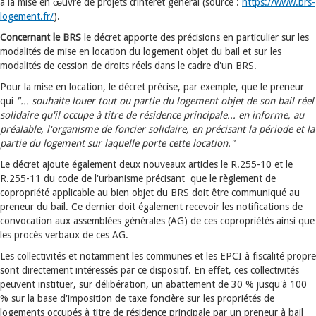
à la mise en œuvre de projets d’intérêt général (source :
https://www.brs-
logement.fr/
).
Concernant le BRS
le décret apporte des précisions en particulier sur les
modalités de mise en location du logement objet du bail et sur les
modalités de cession de droits réels dans le cadre d'un BRS.
Pour la mise en location, le décret précise, par exemple, que le preneur
qui
"... souhaite louer tout ou partie du logement objet de son bail réel
solidaire qu'il occupe à titre de résidence principale... en informe, au
préalable, l'organisme de foncier solidaire, en précisant la période et la
partie du logement sur laquelle porte cette location."
Le décret ajoute également deux nouveaux articles le R.255-10 et le
R.255-11 du code de l'urbanisme précisant que le règlement de
copropriété applicable au bien objet du BRS doit être communiqué au
preneur du bail. Ce dernier doit également recevoir les notifications de
convocation aux assemblées générales (AG) de ces copropriétés ainsi que
les procès verbaux de ces AG.
Les collectivités et notamment les communes et les EPCI à fiscalité propre
sont directement intéressés par ce dispositif. En effet, ces collectivités
peuvent instituer, sur délibération, un abattement de 30 % jusqu'à 100
% sur la base d'imposition de taxe foncière sur les propriétés de
logements occupés à titre de résidence principale par un preneur à bail