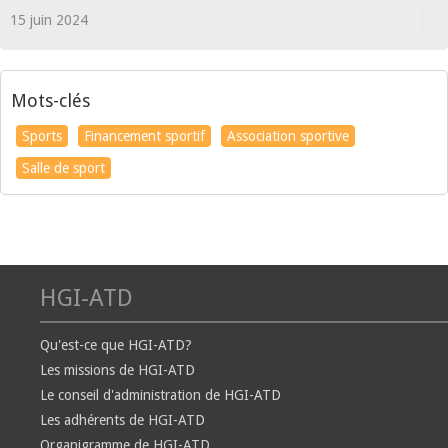
15 juin 2024
Mots-clés
Sports
Financement sportif
Association sportive
Salle de sport
HGI-ATD
Qu'est-ce que HGI-ATD?
Les missions de HGI-ATD
Le conseil d'administration de HGI-ATD
Les adhérents de HGI-ATD
Organigramme de HGI-ATD