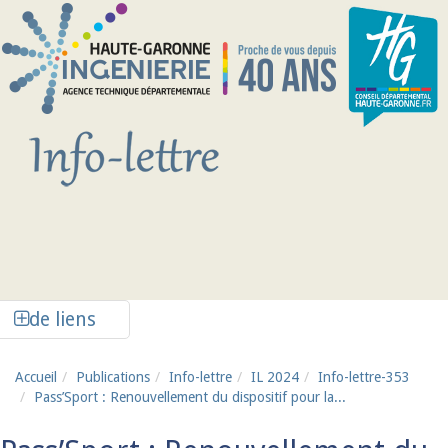
Aller au contenu principal
Afficher la colonne de liens latéraux
de liens
Accueil
Publications
Info-lettre
IL 2024
Info-lettre-353
Pass’Sport : Renouvellement du dispositif pour la...