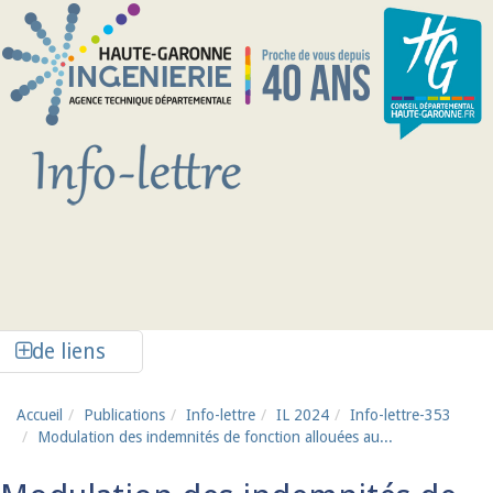
Aller au contenu principal
Afficher la colonne de liens latéraux
de liens
Accueil
Publications
Info-lettre
IL 2024
Info-lettre-353
Modulation des indemnités de fonction allouées au...