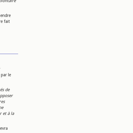
olontaire
pendre
e fait
 par le
tés de
upposer
res
ne
 et à la
devra