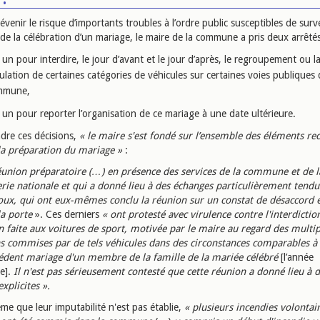
évenir le risque d’importants troubles à l’ordre public susceptibles de surv
 de la célébration d’un mariage, le maire de la commune a pris deux arrêtés
un pour interdire, le jour d’avant et le jour d’après, le regroupement ou l
culation de certaines catégories de véhicules sur certaines voies publiques 
mmune,
un pour reporter l’organisation de ce mariage à une date ultérieure.
dre ces décisions,
« le maire s'est fondé sur l’ensemble des éléments rec
la préparation du mariage »
:
union préparatoire (…) en présence des services de la commune et de l
ie nationale et qui a donné lieu à des échanges particulièrement tendus
oux, qui ont eux-mêmes conclu la réunion sur un constat de désaccord 
la porte
». Ces derniers
« ont protesté avec virulence contre l'interdictio
on faite aux voitures de sport, motivée par le maire au regard des multip
ns commises par de tels véhicules dans des circonstances comparables à 
édent mariage d'un membre de la famille de la mariée célébré
[l’année
e].
Il n'est pas sérieusement contesté que cette réunion a donné lieu à 
xplicites ».
me que leur imputabilité n'est pas établie,
« plusieurs incendies volontai