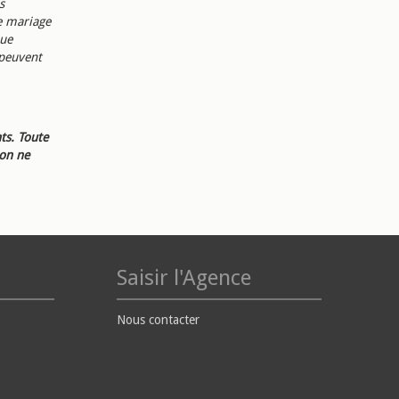
s
le mariage
que
 peuvent
ts. Toute
ion ne
Saisir l'Agence
Nous contacter