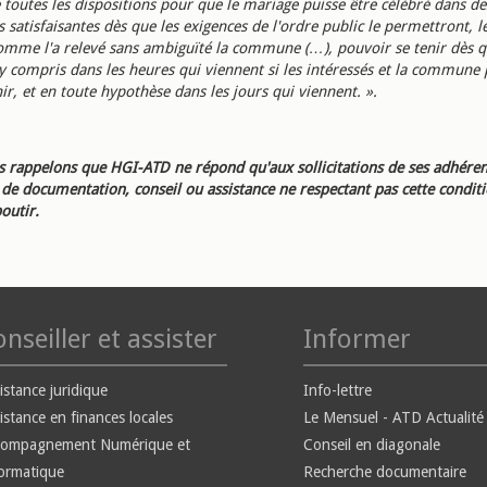
 toutes les dispositions pour que le mariage puisse être célébré dans de
s satisfaisantes dès que les exigences de l'ordre public le permettront, 
omme l'a relevé sans ambiguïté la commune (…), pouvoir se tenir dès 
 y compris dans les heures qui viennent si les intéressés et la commune
ir, et en toute hypothèse dans les jours qui viennent. ».
 rappelons que HGI-ATD ne répond qu'aux sollicitations de ses adhéren
e documentation, conseil ou assistance ne respectant pas cette condit
outir.
nseiller et assister
Informer
istance juridique
Info-lettre
istance en finances locales
Le Mensuel - ATD Actualité
compagnement Numérique et
Conseil en diagonale
ormatique
Recherche documentaire