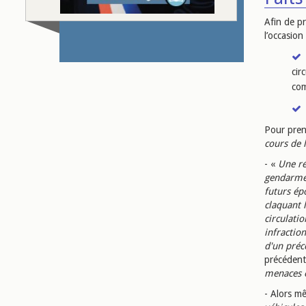
Afin de pr
l’occasion
cir
co
Pour pren
cours de 
- «
Une ré
gendarmer
futurs ép
claquant 
circulati
infractio
d'un préc
précédent
menaces e
- Alors mê