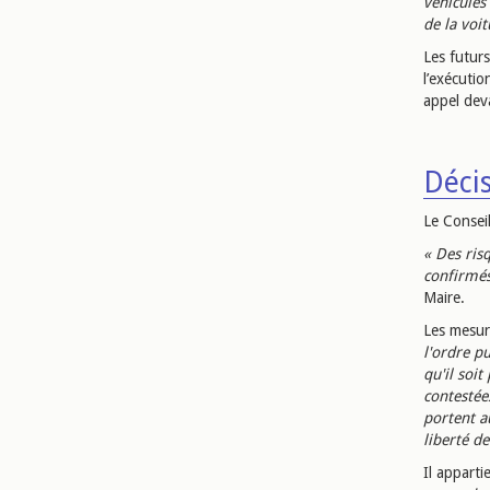
véhicule
de la voi
Les futur
l’exécutio
appel deva
Décis
Le Consei
« Des ris
confirmés
Maire.
Les mesur
l'ordre p
qu'il soi
contestée
portent au
liberté d
Il appart