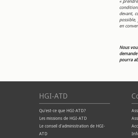
« prendre
condition
devant, c
possible,
en conven
Nous vous
demande d
pourra ab
HGI-ATD
Co
Qu'est-ce que HGI-ATD?
Ass
Les missions de HGI-ATD
Ass
Le conseil d'administration de HGI-
Ac
ATD
Inf