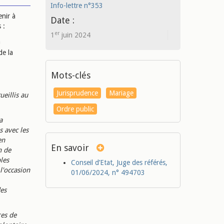
Info-lettre n°353
enir à
Date :
 :
er
1
juin 2024
a
de la
Mots-clés
Jurisprudence
Mariage
ueillis au
Ordre public
a
 avec les
en
En savoir
n de
les
Conseil d’Etat, Juge des référés,
l'occasion
01/06/2024, n° 494703
des
res de