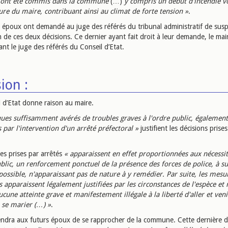
s ont été commis dans la commune
(…)
y compris un début d'incendie v
ture du maire, contribuant ainsi au climat de forte tension »
.
s époux ont demandé au juge des référés du tribunal administratif de sus
n de ces deux décisions. Ce dernier ayant fait droit à leur demande, le mair
nt le juge des référés du Conseil d’Etat.
ion :
l d’Etat donne raison au maire.
ques suffisamment avérés de troubles graves à l'ordre public, également
 par l'intervention d'un arrêté préfectoral »
justifient les décisions prises
es prises par arrêtés
« apparaissent en effet proportionnées aux nécessi
ublic, un renforcement ponctuel de la présence des forces de police, à s
t possible, n'apparaissant pas de nature à y remédier. Par suite, les mesu
s apparaissent légalement justifiées par les circonstances de l'espèce et 
cune atteinte grave et manifestement illégale à la liberté d'aller et venir
e se marier (…) »
.
iendra aux futurs époux de se rapprocher de la commune. Cette dernière 