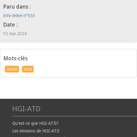
Paru dans :
Info-lettre n°353
Date :
15 mai 2024
Mots-clés
Voirie
Voie
HGI-ATD
Qu'est-ce que HGI-ATD?
Les missions de HGI-ATD