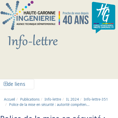
Aller au contenu principal
Afficher la colonne de liens latéraux
de liens
Accueil
Publications
Info-lettre
IL 2024
Info-lettre-351
Police de la mise en sécurité : autorité compéten...