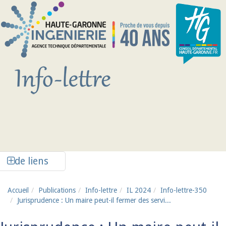
Aller au contenu principal
Afficher la colonne de liens latéraux
de liens
Accueil
Publications
Info-lettre
IL 2024
Info-lettre-350
Jurisprudence : Un maire peut-il fermer des servi...