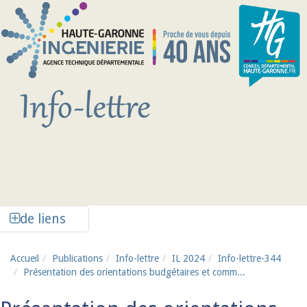
Aller au contenu principal
Afficher la colonne de liens latéraux
de liens
Accueil
Publications
Info-lettre
IL 2024
Info-lettre-344
Présentation des orientations budgétaires et comm...