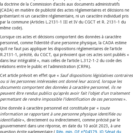
la doctrine de la Commission d’accès aux documents administratifs
(CADA) en matière de publicité des actes réglementaires et décisions ne
présentant ni un caractère réglementaire, ni un caractère individuel pris
par la commune (Articles L.2131-1 III et IV du CGCT et R. 2131-1 du
même code).
Lorsque ces actes et décisions comportent des données à caractère
personnel, comme l’identité d'une personne physique, la CADA estime
qu’il ne faut pas appliquer les dispositions réglementaires de l’article
R.2131-1, précité, du CGCT, qui prévoient que ces actes sont publiés «
dans leur intégralité », mais celles de l’article L.312-1-2 du code des
relations entre le public et l'administration (CRPA).
Cet article prévoit en effet que «
Sauf dispositions législatives contraires
ou si les personnes intéressées ont donné leur accord, lorsque les
documents comportent des données à caractère personnel, ils ne
peuvent être rendus publics qu'après avoir fait l'objet d'un traitement
permettant de rendre impossible l'identification de ces personnes
».
Une donnée à caractère personnel est constituée par «
toute
information se rapportant à une personne physique identifiée ou
identifiable
», directement ou indirectement, comme précisé par le
gouvernement dans une réponse, en date du 10 août 2023, à une
question écrite parlementaire (
Rép. min. QE n°04379, JO Sénat du