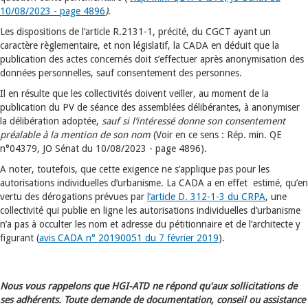
10/08/2023 - page 4896
)
.
Les dispositions de l‘article R.2131-1, précité, du CGCT ayant un
caractère règlementaire, et non législatif, la CADA en déduit que la
publication des actes concernés doit s’effectuer après anonymisation des
données personnelles, sauf consentement des personnes.
Il en résulte que les collectivités doivent veiller, au moment de la
publication du PV de séance des assemblées délibérantes, à anonymiser
la délibération adoptée,
sauf si l’intéressé donne son consentement
préalable à la mention de son nom
(Voir en ce sens : Rép. min. QE
n°04379, JO Sénat du 10/08/2023 - page 4896).
A noter, toutefois, que cette exigence ne s’applique pas pour les
autorisations individuelles d’urbanisme. La CADA a en effet estimé, qu’en
vertu des dérogations prévues par
l’article D. 312-1-3 du CRPA
, une
collectivité qui publie en ligne les autorisations individuelles d’urbanisme
n’a pas à occulter les nom et adresse du pétitionnaire et de l’architecte y
figurant (
avis CADA n° 20190051 du 7 février 2019
).
Nous vous rappelons que HGI-ATD ne répond qu'aux sollicitations de
ses adhérents. Toute demande de documentation, conseil ou assistance