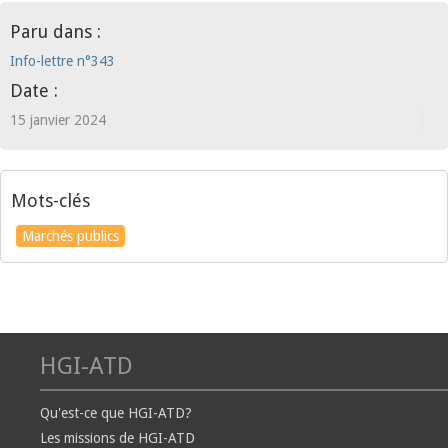
Paru dans :
Info-lettre n°343
Date :
15 janvier 2024
Mots-clés
Marchés publics
HGI-ATD
Qu'est-ce que HGI-ATD?
Les missions de HGI-ATD