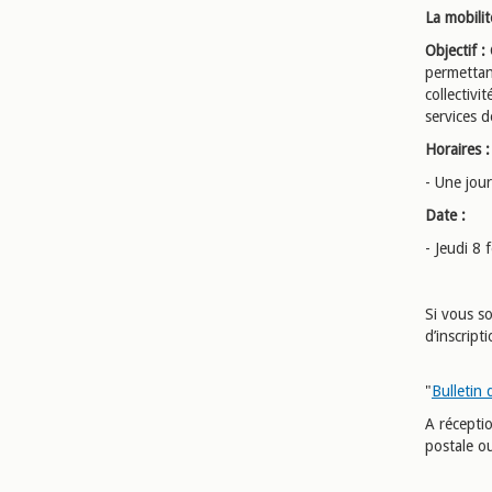
La mobilit
Objectif :
permettan
collectivi
services d
Horaires :
- Une jou
Date :
- Jeudi 8 
Si vous s
d’inscript
"
Bulletin 
A récepti
postale ou