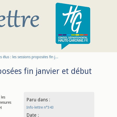
 élus : les sessions proposées fin j...
posées fin janvier et début
 les
Paru dans :
 mesures
Info-lettre n°343
et
Date :