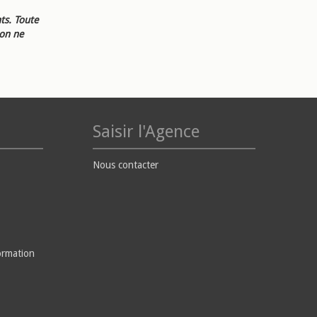
ts. Toute
ion ne
Saisir l'Agence
Nous contacter
ormation