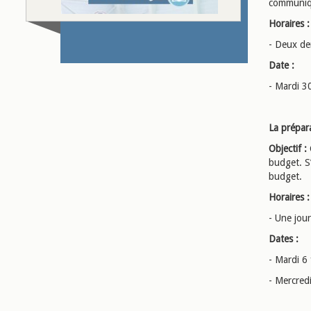
communiqu
Horaires :
- Deux de
Date :
- Mardi 3
La prépara
Objectif :
budget. S’
budget.
Horaires :
- Une jou
Dates :
- Mardi 6 
- Mercredi