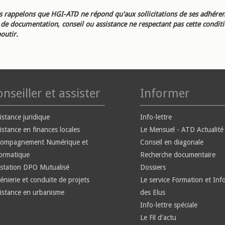
 rappelons que HGI-ATD ne répond qu'aux sollicitations de ses adhéren
e documentation, conseil ou assistance ne respectant pas cette condit
outir.
nseiller et assister
Informer
istance juridique
Info-lettre
istance en finances locales
Le Mensuel - ATD Actualité
compagnement Numérique et
Conseil en diagonale
ormatique
Recherche documentaire
station DPO Mutualisé
Dossiers
énierie et conduite de projets
Le service Formation et Inf
istance en urbanisme
des Elus
Info-lettre spéciale
Le Fil d'actu