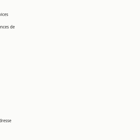
vices
iences de
dresse