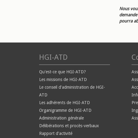
Nous vous
demande d
pourra ab
HGI-ATD
Co
Qu'est-ce que HGI-ATD?
Ass
Les missions de HGI-ATD
Ass
Le conseil d'administration de HGI-
Ac
ATD
Inf
Les adhérents de HGI-ATD
Pre
Organigramme de HGI-ATD
Ing
Administration générale
Ass
Délibérations et procès-verbaux
Rapport d'activité