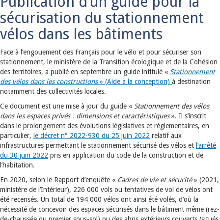
Publication d’un guide pour la
sécurisation du stationnement
vélos dans les bâtiments
Face à l’engouement des Français pour le vélo et pour sécuriser son
stationnement, le ministère de la Transition écologique et de la Cohésion
des territoires, a publié en septembre un guide intitulé «
Stationnement
des vélos dans les constructions
» (Aide à la conception)
à destination
notamment des collectivités locales.
Ce document est une mise à jour du guide «
Stationnement des vélos
dans les espaces privés : dimensions et caractéristiques
». Il s’inscrit
dans le prolongement des évolutions législatives et réglementaires, en
particulier,
le décret n° 2022-930 du 25 juin 2022
relatif aux
infrastructures permettant le stationnement sécurisé des vélos et
l’arrêté
du 30 juin 2022
pris en application du code de la construction et de
l’habitation.
En 2020, selon le Rapport d’enquête «
Cadres de vie et sécurité
» (2021,
ministère de l’Intérieur), 226 000 vols ou tentatives de vol de vélos ont
été recensés. Un total de 194 000 vélos ont ainsi été volés, d’où la
nécessité de concevoir des espaces sécurisés dans le bâtiment même (rez-
de-chaussée ou premier sous-sol) ou des abris extérieurs couverts (situés