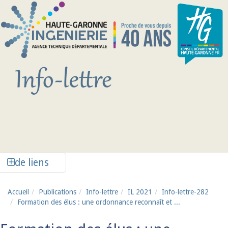
Aller au contenu principal
Afficher la colonne de liens latéraux
de liens
Accueil
Publications
Info-lettre
IL 2021
Info-lettre-282
Formation des élus : une ordonnance reconnaît et ...