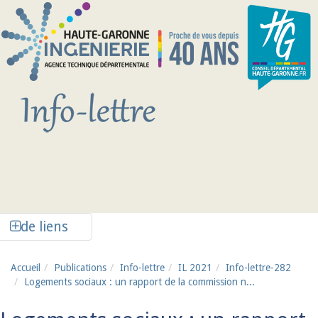
Aller au contenu principal
Afficher la colonne de liens latéraux
de liens
Accueil
Publications
Info-lettre
IL 2021
Info-lettre-282
Logements sociaux : un rapport de la commission n...