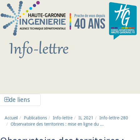
Aller au contenu principal
Afficher la colonne de liens latéraux
de liens
Accueil
Publications
Info-lettre
IL 2021
Info-lettre-280
Observatoire des territorires : mise en ligne du ...