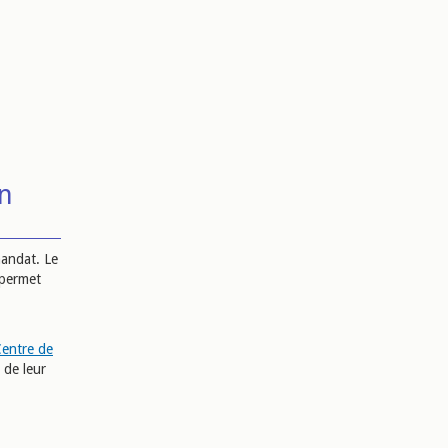
on
mandat. Le
ermet
entre de
 de leur