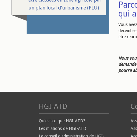
Parco
un plan local d’urbanisme (PLU)
qui a
Vous avez 
décembre.
être repr
Nous vous
demande d
pourra ab
HGI-ATD
Co
Qu'est-ce que HGI-ATD?
Ass
Les missions de HGI-ATD
Ass
Le conseil d'administration de HGI-
Ac