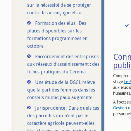
sur la nécessité de se protéger
contre les « rançogiciels »
Formation des élus : Des
places disponibles sur les
formations programmées en
octobre
Conna
Raccordement des entreprises
publ
aux réseaux d’assainissement : des
fiches pratiques du Cerema
Comprendr
stage
Le M
Une étude de la DGCL relève
aux élus d
que la part des femmes dans les
humaines
conseils municipaux augmente
A l'occas
Jurisprudence : Dans quels cas
Gestion d
personnel 
des parcelles qui n’ont pas le
caractère agricole peuvent-elles
être classées en zone agricole par