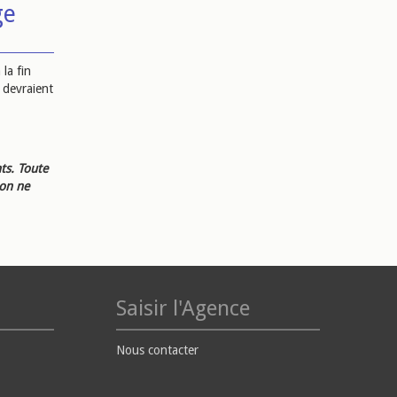
ge
la fin
 devraient
ts. Toute
ion ne
Saisir l'Agence
Nous contacter