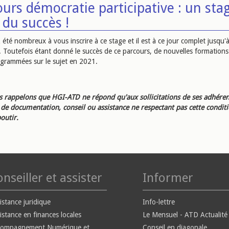
urs démocratie participative : un sta
 du succès !
été nombreux à vous inscrire à ce stage et il est à ce jour complet jusqu'à 
 Toutefois étant donné le succès de ce parcours, de nouvelles formations
ogrammées sur le sujet en 2021.
 rappelons que HGI-ATD ne répond qu'aux sollicitations de ses adhéren
e documentation, conseil ou assistance ne respectant pas cette condit
outir.
nseiller et assister
Informer
istance juridique
Info-lettre
istance en finances locales
Le Mensuel - ATD Actualité
compagnement Numérique et
Conseil en diagonale