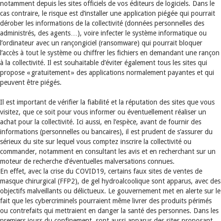
notamment depuis les sites officiels de vos éditeurs de logiciels. Dans le
cas contraire, le risque est d’installer une application piégée qui pourrait
dérober les informations de la collectivité (données personnelles des
administrés, des agents…), voire infecter le système informatique ou
l’ordinateur avec un rançongiciel (ransomware) qui pourrait bloquer
l’accès à tout le système ou chiffrer les fichiers en demandant une rançon
à la collectivité. Il est souhaitable d’éviter également tous les sites qui
propose « gratuitement » des applications normalement payantes et qui
peuvent être piégés.
Il est important de vérifier la fiabilité et la réputation des sites que vous
visitez, que ce soit pour vous informer ou éventuellement réaliser un
achat pour la collectivité. Ici aussi, en l’espèce, avant de fournir des
informations (personnelles ou bancaires), il est prudent de s’assurer du
sérieux du site sur lequel vous comptez inscrire la collectivité ou
commander, notamment en consultant les avis et en recherchant sur un
moteur de recherche d’éventuelles malversations connues.
En effet, avec la crise du COVID19, certains faux sites de ventes de
masque chirurgical (FFP2), de gel hydroalcoolique sont apparus, avec des
objectifs malveillants ou délictueux. Le gouvernement met en alerte sur le
fait que les cybercriminels pourraient même livrer des produits périmés
ou contrefaits qui mettraient en danger la santé des personnes. Dans les
premiers jours du confinement, sont aussi apparus des sites proposant