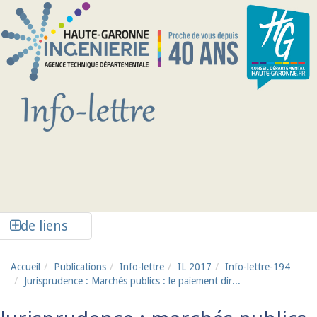
Aller au contenu principal
Afficher la colonne de liens latéraux
de liens
Accueil
Publications
Info-lettre
IL 2017
Info-lettre-194
Jurisprudence : Marchés publics : le paiement dir...