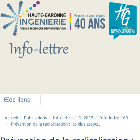
Aller au contenu principal
Afficher la colonne de liens latéraux
de liens
Accueil
Publications
Info-lettre
IL 2015
Info-lettre-160
Prévention de la radicalisation : les élus associ...