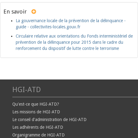
En savoir
La gouvernance locale de la prévention de la délinquance -
guide - collectivites-locales.gouv.fr
Circulaire relative aux orientations du Fonds interministériel de
prévention de la délinquance pour 2015 dans le cadre du
renforcement du dispositif de lutte contre le terrorisme
HGI-ATD
Qu'est-ce que HGI-ATD?
Les missions de HGI-ATD
Le conseil d'administration de HGI-ATD
Les adhérents de HGI-ATD
Organigramme de HGI-ATD