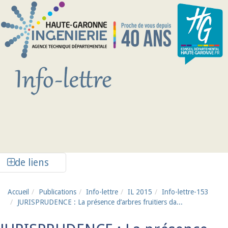
Aller au contenu principal
Afficher la colonne de liens latéraux
de liens
Accueil
Publications
Info-lettre
IL 2015
Info-lettre-153
JURISPRUDENCE : La présence d’arbres fruitiers da...