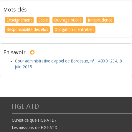
Mots-clés
Enseignement
Ecole
Ouvrage public
Jurisprudence
Responsabilité des élus
Obligation d'entretien
En savoir
Cour administrative d’appel de Bordeaux, n° 14BX01234, 8
juin 2015
HGI-ATD
Qu'est-ce que HGI-ATD?
Les missions de HGI-ATD