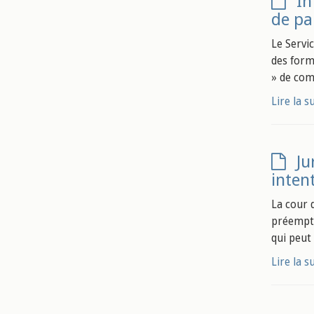
In
de pa
Le Servi
des form
» de comp
Lire la s
Ju
inten
La cour d
préempti
qui peut
Lire la s