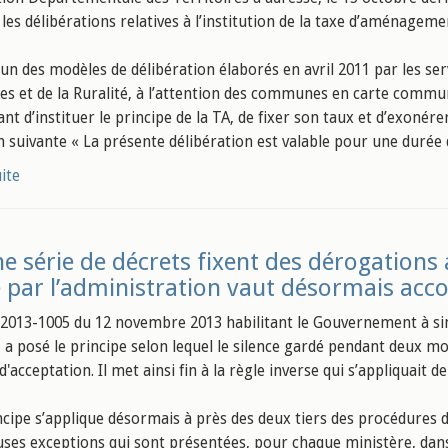
les délibérations relatives à l’institution de la taxe d’aménageme
, un des modèles de délibération élaborés en avril 2011 par les se
res et de la Ruralité, à l’attention des communes en carte com
nt d’instituer le principe de la TA, de fixer son taux et d’exonér
n suivante « La présente délibération est valable pour une durée 
uite
e série de décrets fixent des dérogations a
 par l’administration vaut désormais acc
° 2013-1005 du 12 novembre 2013 habilitant le Gouvernement à simpl
, a posé le principe selon lequel le silence gardé pendant deux mo
d'acceptation. Il met ainsi fin à la règle inverse qui s’appliquait d
incipe s’applique désormais à près des deux tiers des procédures
es exceptions qui sont présentées, pour chaque ministère, dans 4