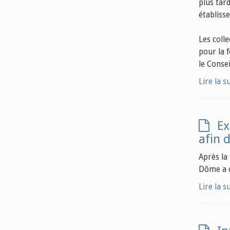
plus tar
établiss
Les coll
pour la f
le Consei
Lire la s
Ex
afin 
Après l
Dôme a d
Lire la s