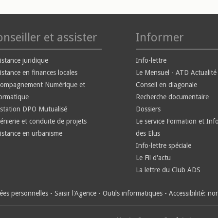
nseiller et assister
Informer
istance juridique
Info-lettre
istance en finances locales
Le Mensuel - ATD Actualité
compagnement Numérique et
Conseil en diagonale
ormatique
Recherche documentaire
station DPO Mutualisé
Dossiers
énierie et conduite de projets
Le service Formation et Inf
istance en urbanisme
des Elus
Info-lettre spéciale
Le Fil d'actu
La lettre du Club ADS
es personnelles
-
Saisir l'Agence
-
Outils informatiques
-
Accessibilité: n