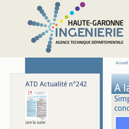
Aller au contenu principal
Accueil
ATD Actualité n°242
A l
Simp
con
Lire la suite