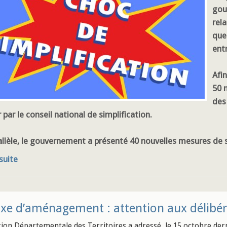
gou
rela
que
ent
Afin
50 
des
 par le conseil national de simplification.
allèle, le gouvernement a présenté 40 nouvelles mesures de si
 suite
xe d’aménagement : attention aux délibér
tion Départementale des Territoires a adressé, le 15 octobre de