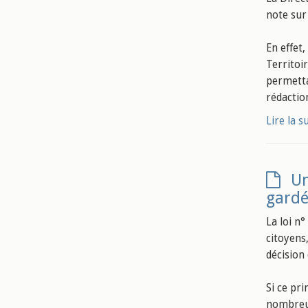
note sur 
En effet
Territoi
permetta
rédactio
Lire la s
Un
gardé
La loi n
citoyens
décision 
Si ce pr
nombreus