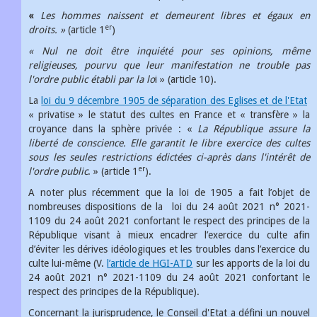
«
Les hommes naissent et demeurent libres et égaux en
er
droits. »
(article 1
)
« Nul ne doit être inquiété pour ses opinions, même
religieuses, pourvu que leur manifestation ne trouble pas
l'ordre public établi par la lo
i » (article 10).
La
loi du 9 décembre 1905 de séparation des Eglises et de l'Etat
« privatise » le statut des cultes en France et « transfère » la
croyance dans la sphère privée : «
La République assure la
liberté de conscience. Elle garantit le libre exercice des cultes
sous les seules restrictions édictées ci-après dans l'intérêt de
er
l'ordre public
. » (article 1
).
A noter plus récemment que la loi de 1905 a fait l’objet de
nombreuses dispositions de la loi du 24 août 2021 n° 2021-
1109 du 24 août 2021 confortant le respect des principes de la
République visant à mieux encadrer l’exercice du culte afin
d’éviter les dérives idéologiques et les troubles dans l’exercice du
culte lui-même (V.
l’article de HGI-ATD
sur les apports de la loi du
24 août 2021 n° 2021-1109 du 24 août 2021 confortant le
respect des principes de la République).
Concernant la jurisprudence, le Conseil d'Etat a défini un nouvel