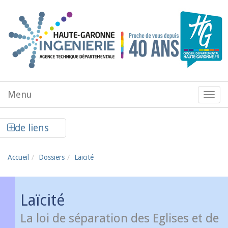
Aller au contenu principal
Menu
Menu
de
navig
Afficher la colonne de liens latéraux
de liens
Accueil
Dossiers
Laïcité
Laïcité
La loi de séparation des Eglises et de