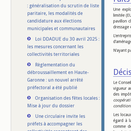
: généralisation du scrutin de liste
Une explo
paritaire, les modalités de
limitée (
candidature aux élections
pavillon 
dressage 
municipales et communautaires
L’entrepr
Loi DDADUE du 30 avril 2025 :
d’aménage
les mesures concernant les
N’ayant p
collectivités territoriales
Règlementation du
Décis
débroussaillement en Haute-
Garonne : un nouvel arrêté
Le Conseil
préfectoral a été publié
vigueur a
des impôt
Organisation des fêtes locales :
coopérati
Mise à jour du dossier
condition
Les locau
Une circulaire invite les
égard à l
préfets à accompagner les
comme de