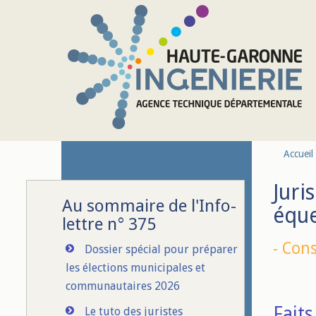
Aller au contenu principal
Accueil
Juri
Au sommaire de l'Info-
éque
lettre n° 375
-
Cons
Dossier spécial pour préparer
les élections municipales et
communautaires 2026
Faits 
Le tuto des juristes