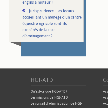
engins à moteur ?
Jurisprudence : Les locaux
accueillant un manège d’un centre
équestre agricole sont-ils
exonérés de la taxe
d’aménagement ?
HGI-ATD
Co
Qu'est-ce que HGI-ATD?
Ass
Les missions de HGI-ATD
Ass
Le conseil d'administration de HGI-
Ac