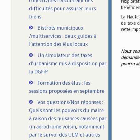
collectivités rencontrant des
l'exploit
bénéficien
difficultés pour assurer leurs
biens
La Haute-j
de taxe d
Bistrots municipaux
cette imp
/multiservices : deux guides à
l’attention des élus locaux
Nous vous
Un simulateur des taxes
demande d
d’urbanisme mis à disposition par
pourra ab
la DGFiP
Formation des élus : les
sessions proposées en septembre
Vos questions/Nos réponses :
Quels sont les pouvoirs du maire
à raison des nuisances causées par
un aérodrome voisin, notamment
par le survol des ULM et autres