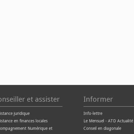
nseiller et assister
Informer
istance juridique
Info-lettre
istance en finances locales
Le Mensuel - ATD Actualité
compagnement Numérique et
Conseil en diagonale