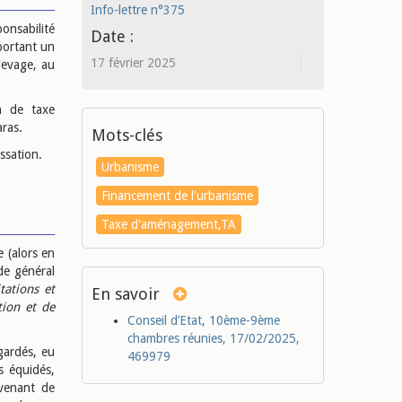
Info-lettre n°375
onsabilité
Date :
portant un
17 février 2025
levage, au
on de taxe
ras.
Mots-clés
ssation.
Urbanisme
Financement de l'urbanisme
Taxe d'aménagement,TA
e (alors en
de général
tations et
En savoir
tion et de
Conseil d’Etat, 10ème-9ème
chambres réunies, 17/02/2025,
gardés, eu
469979
s équidés,
venant de