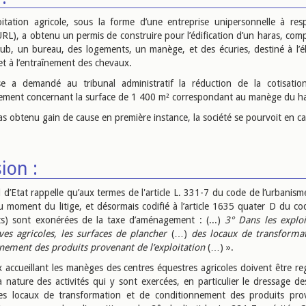
itation agricole, sous la forme d’une entreprise unipersonnelle à resp
EURL), a obtenu un permis de construire pour l’édification d’un haras, com
club, un bureau, des logements, un manège, et des écuries, destiné à l’é
et à l’entraînement des chevaux.
ise a demandé au tribunal administratif la réduction de la cotisati
ment concernant la surface de 1 400 m² correspondant au manège du ha
as obtenu gain de cause en première instance, la société se pourvoit en ca
ion :
 d’Etat rappelle qu’aux termes de l'article L. 331-7 du code de l’urbanism
u moment du litige, et désormais codifié à l’article 1635 quater D du co
s) sont exonérées de la taxe d’aménagement : (...)
3° Dans les exploi
ves agricoles, les surfaces de plancher
(…)
des locaux de transforma
nement des produits provenant de l’exploitation
(…) ».
x accueillant les manèges des centres équestres agricoles doivent être re
a nature des activités qui y sont exercées, en particulier le dressage de
s locaux de transformation et de conditionnement des produits pro