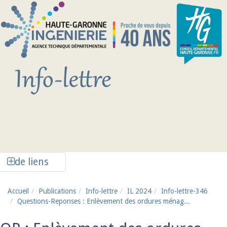
Aller au contenu principal
Afficher la colonne de liens latéraux
de liens
Accueil
Publications
Info-lettre
IL 2024
Info-lettre-346
Questions-Reponses : Enlèvement des ordures ménag...