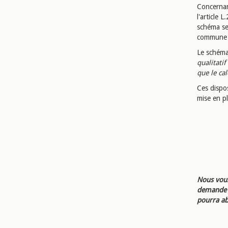
Concernant
l'article 
schéma ser
commune e
Le schéma
qualitati
que le ca
Ces dispos
mise en pl
Nous vous
demande d
pourra ab