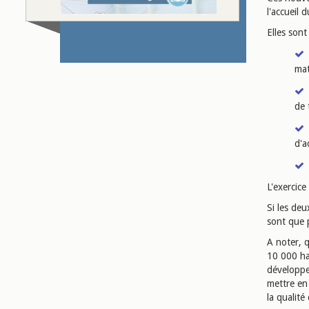
l'accueil 
Elles son
mat
de 
d'a
L'exercic
Si les de
sont que 
A noter, 
10 000 ha
développe
mettre en 
la qualité