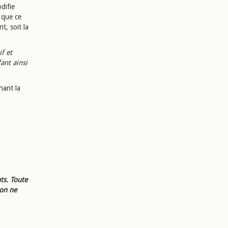
difie
e que ce
t, soit la
f et
ant ainsi
nant la
ts. Toute
ion ne