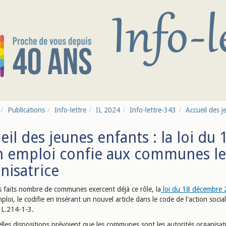
Publications
Info-lettre
IL 2024
Info-lettre-343
Accueil des j
eil des jeunes enfants : la loi d
n emploi confie aux communes le 
nisatrice
es faits nombre de communes exercent déjà ce rôle, la
loi du 18 décembre
mploi, le codifie en insérant un nouvel article dans le code de l'action socia
e L.214-1-3.
lles dispositions prévoient que les communes sont les autorités organisat