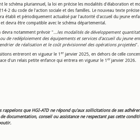
 le schéma pluriannuel, la loi en précise les modalités d'élaboration et mo
L.214-2 du code de l'action sociale et des familles. Le nouveau texte précis
a établi et périodiquement actualisé par l'autorité d'accueil du jeune enfan
t devra être compatible avec le schéma départemental.
 devra notamment prévoir "
...les modalités de développement quantitati
f ou de redéploiement des équipements et services d'accueil du jeune enf
lendrier de réalisation et le coût prévisionnel des opérations projetées
".
er
itions entreront en vigueur le 1
janvier 2025, en dehors de celle concer
er
ace d'un relais petite enfance qui entrera en vigueur le 1
janvier 2026.
 rappelons que HGI-ATD ne répond qu'aux sollicitations de ses adhéren
e documentation, conseil ou assistance ne respectant pas cette condit
outir.