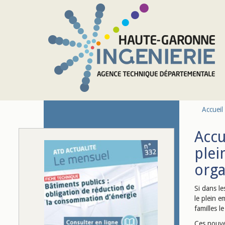
Aller au contenu principal
Accueil
Accu
plei
orga
Si dans l
le plein e
familles l
Ces nouve