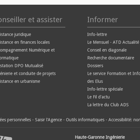
nseiller et assister
Informer
istance juridique
Info-lettre
istance en finances locales
Le Mensuel - ATD Actualité
compagnement Numérique et
Conseil en diagonale
ormatique
Recherche documentaire
station DPO Mutualisé
Dossiers
énierie et conduite de projets
Le service Formation et Inf
istance en urbanisme
des Elus
Info-lettre spéciale
Le Fil d'actu
La lettre du Club ADS
es personnelles
-
Saisir l'Agence
-
Outils informatiques
-
Accessibilité: n
Haute-Garonne Ingénierie