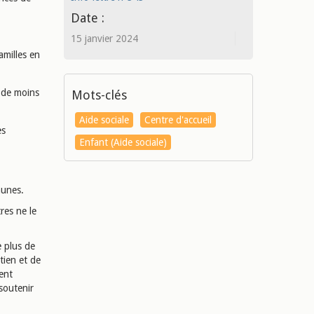
Date :
15 janvier 2024
amilles en
 de moins
Mots-clés
Aide sociale
Centre d'accueil
es
Enfant (Aide sociale)
munes.
res ne le
 plus de
tien et de
ent
soutenir