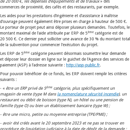
de 20 000 €, les dépenses d’équipements et de travaux
» des
commerces de proximité, des cafés et des restaurants, par exemple.
Les aides pour les prestations d’ingénierie et d’assistance à maîtrise
d’ouvrage peuvent également être prises en charge à hauteur de 500 €.
Le porteur de projet peut ainsi déposer plusieurs demandes. Toutefois, le
ème
montant maximal de l’aide attribuée par ERP de 5
catégorie est de
20 500 €. Ce dernier peut solliciter une avance de 30 % du montant total
de la subvention pour commencer l’exécution du projet.
ème
Les ERP de 5
catégorie peuvent désormais soumettre leur demande
et déposer leur dossier en ligne sur le guichet de l’Agence des services de
paiement (ASP) à l’adresse suivante :
http://asp-public.fr
.
Pour pouvoir bénéficier de ce fonds, les ERP doivent remplir les critères
suivants :
ème
- «
être un ERP privé de 5
catégorie, plus spécifiquement un
magasin de vente (type M dans
la nomenclature sécurité incendie
), un
restaurant ou débit de boisson (type N), un hôtel ou une pension de
famille (type O) ou bien un établissement bancaire (type W) ;
- être une micro, petite ou moyenne entreprise (TPE/PME) ;
- avoir été créés avant le 20 septembre 2023 et ne pas se trouver en
procédure de liquidation judiciaire à la date de dépôt de la demande ;