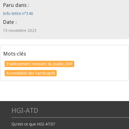
Paru dans :
Info-lettre n°340
Date :
15 novembre 2023
Mots-clés
Etablissement recevant du public,ERP
Accessibilité des handicapés
HGI-ATD
Qu'est-ce que HGI-ATD?