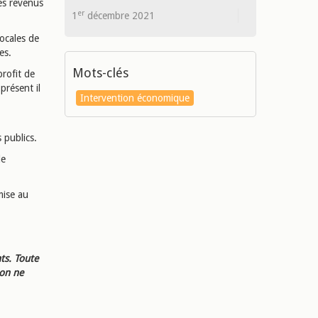
les revenus
er
1
décembre 2021
locales de
ées.
Mots-clés
profit de
présent il
Intervention économique
 publics.
de
mise au
ts. Toute
ion ne