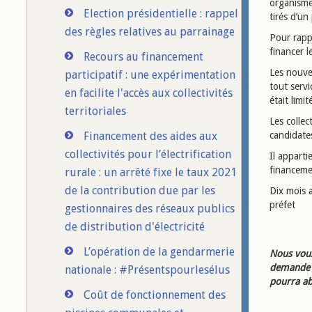
organisme 
Election présidentielle : rappel
tirés d’un
des règles relatives au parrainage
Pour rappe
financer l
Recours au financement
Les nouvel
participatif : une expérimentation
tout servi
en facilite l'accès aux collectivités
était limit
territoriales
Les collec
Financement des aides aux
candidates
collectivités pour l’électrification
Il apparti
financeme
rurale : un arrêté fixe le taux 2021
de la contribution due par les
Dix mois a
préfet
gestionnaires des réseaux publics
de distribution d'électricité
L’opération de la gendarmerie
Nous vous
demande d
nationale : #Présentspourlesélus
pourra ab
Coût de fonctionnement des