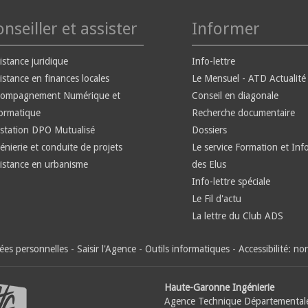
nseiller et assister
Informer
istance juridique
Info-lettre
istance en finances locales
Le Mensuel - ATD Actualité
compagnement Numérique et
Conseil en diagonale
ormatique
Recherche documentaire
station DPO Mutualisé
Dossiers
énierie et conduite de projets
Le service Formation et Inf
istance en urbanisme
des Elus
Info-lettre spéciale
Le Fil d'actu
La lettre du Club ADS
es personnelles
-
Saisir l'Agence
-
Outils informatiques
-
Accessibilité: n
Haute-Garonne Ingénierie
Agence Technique Départemental