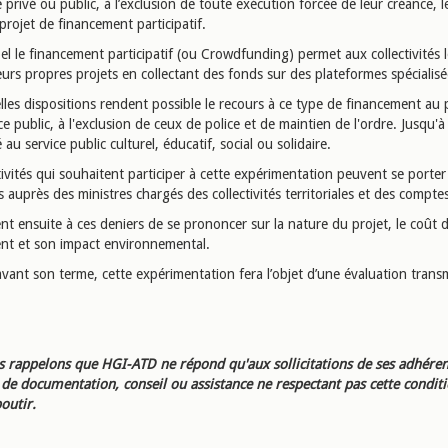
privé ou public, à l’exclusion de toute exécution forcée de leur créance, 
 projet de financement participatif.
l le financement participatif (ou Crowdfunding) permet aux collectivités 
eurs propres projets en collectant des fonds sur des plateformes spécialis
les dispositions rendent possible le recours à ce type de financement au 
ce public, à l'exclusion de ceux de police et de maintien de l'ordre. Jusqu'à 
é au service public culturel, éducatif, social ou solidaire.
tivités qui souhaitent participer à cette expérimentation peuvent se porter
 auprès des ministres chargés des collectivités territoriales et des comptes
ent ensuite à ces deniers de se prononcer sur la nature du projet, le coût 
nt et son impact environnemental.
vant son terme, cette expérimentation fera l’objet d’une évaluation trans
 rappelons que HGI-ATD ne répond qu'aux sollicitations de ses adhéren
e documentation, conseil ou assistance ne respectant pas cette condit
outir.